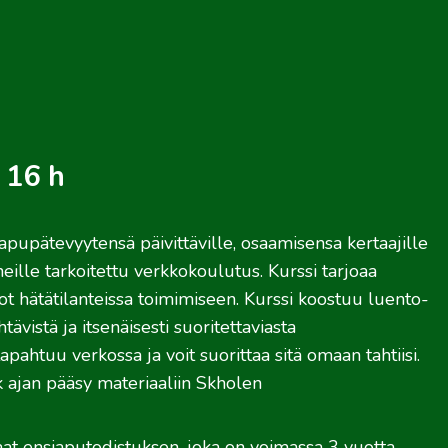
16 h
pupätevyytensä päivittäville, osaamisensa kertaajille
eille tarkoitettu verkkokoulutus. Kurssi tarjoaa
idot hätätilanteissa toimimiseen. Kurssi koostuu luento-
ävistä ja itsenäisesti suoritettaviasta
apahtuu verkossa ja voit suorittaa sitä omaan tahtiisi.
k ajan pääsy materiaaliin Skholen
at ensiaputodistuksen, joka on voimassa 3 vuotta.