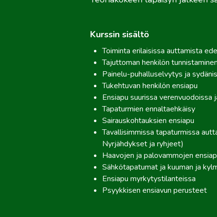
Kurssin sisältö
Toiminta erilaisissa auttamista ede
Tajuttoman henkilön tunnistaminen
Painelu-puhalluselvytys ja sydänis
Tukehtuvan henkilön ensiapu
Ensiapu suurissa verenvuodoissa j
Tapaturmien ennaltaehkäisy​
Sairauskohtauksien ensiapu
Tavallisimmissa tapaturmissa aut
Nyrjähdykset ja ryhjeet)
Haavojen ja palovammojen ensiap
Sähkötapatumat ja kuuman ja kylm
Ensiapu myrkytystilanteissa
Psyykkisen ensiavun perusteet