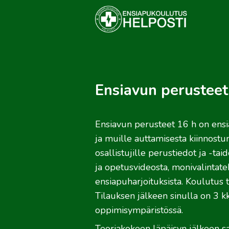
Ensiavun perusteet
Ensiavun perusteet 16 h on ensia
ja muille auttamisesta kiinnostun
osallistujille perustiedot ja -ta
ja opetusvideosta, monivalintateht
ensiapuharjoituksista. Koulutus t
Tilauksen jälkeen sinulla on 3 k
oppimisympäristössä.
Teoriakokeen läpäisyn jälkeen sa