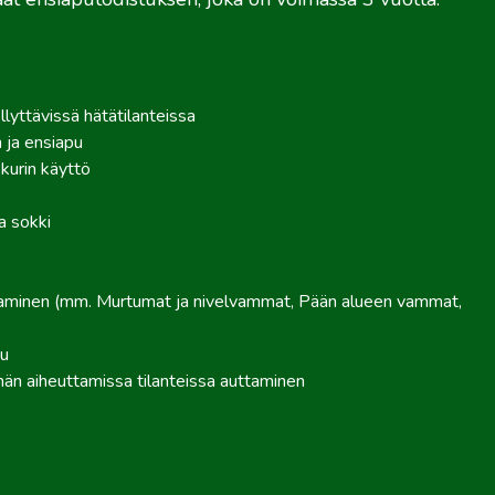
llyttävissä hätätilanteissa
 ja ensiapu
kurin käyttö
a sokki
taminen (mm. Murtumat ja nivelvammat, Pään alueen vammat,
u
än aiheuttamissa tilanteissa auttaminen