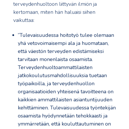
terveydenhuoltoon liittyvän ilmiön ja
kertomaan, miten hän haluaisi siihen
vaikuttaa:
”Tulevaisuudessa hoitotyö tulee olemaan
yhä vetovoimaisempi ala ja huomataan,
että väestön terveyden edistämiseksi
tarvitaan monenlaista osaamista.
Terveydenhuoltoammattilaisten
jatkokoulutusmahdollisuuksia tuetaan
työpaikoilla, ja terveydenhuollon
organisaatioiden yhteisenä tavoitteena on
kaikkien ammattilaisten asiantuntijuuden
kehittäminen. Tulevaisuudessa työntekijän
osaamista hyödynnetään tehokkaasti ja
ymmärretään, että kouluttautuminen on