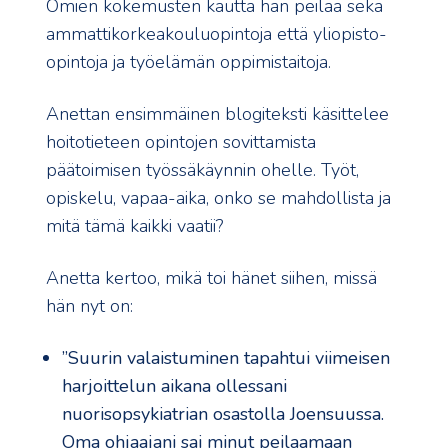
Omien kokemusten kautta hän peilaa sekä
ammattikorkeakouluopintoja että yliopisto-
opintoja ja työelämän oppimistaitoja.
Anettan ensimmäinen blogiteksti käsittelee
hoitotieteen opintojen sovittamista
päätoimisen työssäkäynnin ohelle. Työt,
opiskelu, vapaa-aika, onko se mahdollista ja
mitä tämä kaikki vaatii?
Anetta kertoo, mikä toi hänet siihen, missä
hän nyt on:
”Suurin valaistuminen tapahtui viimeisen
harjoittelun aikana ollessani
nuorisopsykiatrian osastolla Joensuussa.
Oma ohjaajani sai minut peilaamaan