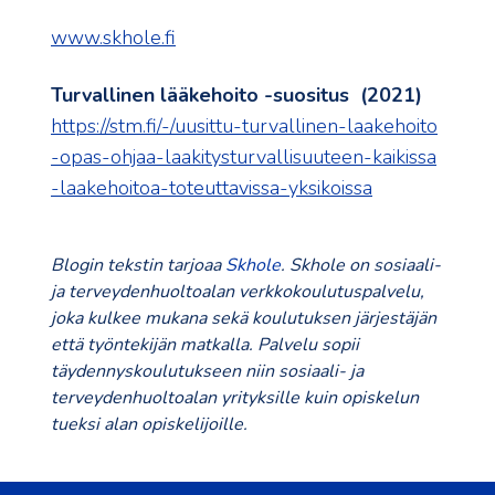
www.skhole.fi
Turvallinen lääkehoito -suositus (2021)
https://stm.fi/-/uusittu-turvallinen-laakehoito
-opas-ohjaa-laakitysturvallisuuteen-kaikissa
-laakehoitoa-toteuttavissa-yksikoissa
Blogin tekstin tarjoaa
Skhole
. Skhole on sosiaali-
ja terveydenhuoltoalan verkkokoulutuspalvelu,
joka kulkee mukana sekä koulutuksen järjestäjän
että työntekijän matkalla. Palvelu sopii
täydennyskoulutukseen niin sosiaali- ja
terveydenhuoltoalan yrityksille kuin opiskelun
tueksi alan opiskelijoille.