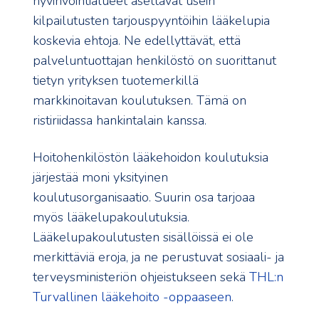
hyvinvointialueet asettavat usein
kilpailutusten tarjouspyyntöihin lääkelupia
koskevia ehtoja. Ne edellyttävät, että
palveluntuottajan henkilöstö on suorittanut
tietyn yrityksen tuotemerkillä
markkinoitavan koulutuksen. Tämä on
ristiriidassa hankintalain kanssa.
Hoitohenkilöstön lääkehoidon koulutuksia
järjestää moni yksityinen
koulutusorganisaatio. Suurin osa tarjoaa
myös lääkelupakoulutuksia.
Lääkelupakoulutusten sisällöissä ei ole
merkittäviä eroja, ja ne perustuvat sosiaali- ja
terveysministeriön ohjeistukseen sekä
THL:n
Turvallinen lääkehoito -oppaaseen
.