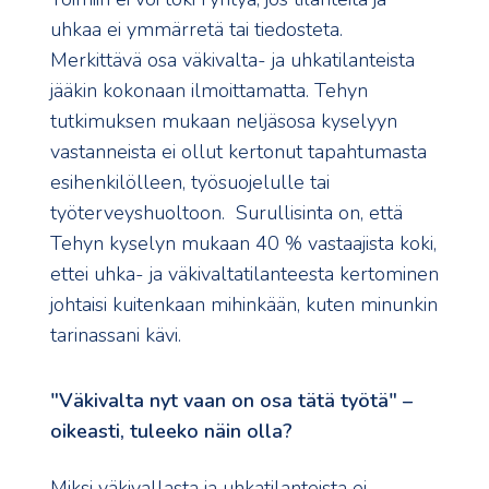
uhkaa ei ymmärretä tai tiedosteta.
Merkittävä osa väkivalta- ja uhkatilanteista
jääkin kokonaan ilmoittamatta. Tehyn
tutkimuksen mukaan neljäsosa kyselyyn
vastanneista ei ollut kertonut tapahtumasta
esihenkilölleen, työsuojelulle tai
työterveyshuoltoon. Surullisinta on, että
Tehyn kyselyn mukaan 40 % vastaajista koki,
ettei uhka- ja väkivaltatilanteesta kertominen
johtaisi kuitenkaan mihinkään, kuten minunkin
tarinassani kävi.
"Väkivalta nyt vaan on osa tätä työtä" –
oikeasti, tuleeko näin olla?
Miksi väkivallasta ja uhkatilanteista ei