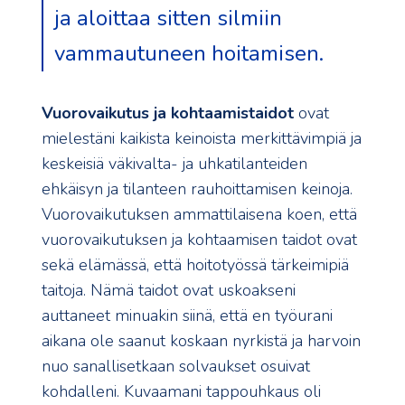
ja aloittaa sitten silmiin
vammautuneen hoitamisen.
Vuorovaikutus ja kohtaamistaidot
ovat
mielestäni kaikista keinoista merkittävimpiä ja
keskeisiä väkivalta- ja uhkatilanteiden
ehkäisyn ja tilanteen rauhoittamisen keinoja.
Vuorovaikutuksen ammattilaisena koen, että
vuorovaikutuksen ja kohtaamisen taidot ovat
sekä elämässä, että hoitotyössä tärkeimipiä
taitoja. Nämä taidot ovat uskoakseni
auttaneet minuakin siinä, että en työurani
aikana ole saanut koskaan nyrkistä ja harvoin
nuo sanallisetkaan solvaukset osuivat
kohdalleni. Kuvaamani tappouhkaus oli