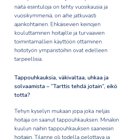
näitä esiintuloja on tehty vuosikausia ja
vuosikymmeniä, on aihe jatkuvasti
ajankohtainen. Ehkäisevien keinojen
kouluttaminen hoitajille ja turvaavien
toimintamallien käyttöön ottaminen
hoitotyön ympäristöihin ovat edelleen
tarpeellisia.
Tappouhkauksia, väkivaltaa, uhkaa ja
solvaamista – ”Tarttis tehdä jotain”, eikö
totta?
Tehyn kyselyn mukaan jopa joka neljäs
hoitaja on saanut tappouhkauksen. Minäkin
kuulun näihin tappouhkauksen saaneisiin
hoitajiin. Tilanne oli todella pelottava ja