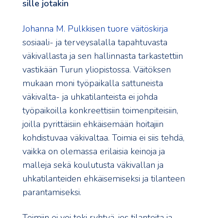
sille jotakin
Johanna M. Pulkkisen tuore väitöskirja
sosiaali- ja terveysalalla tapahtuvasta
väkivallasta ja sen hallinnasta tarkastettiin
vastikään Turun yliopistossa. Väitöksen
mukaan moni työpaikalla sattuneista
väkivalta- ja uhkatilanteista ei johda
työpaikoilla konkreettisiin toimenpiteisiin,
joilla pyrittäisiin ehkäisemään hoitajiin
kohdistuvaa väkivaltaa. Toimia ei siis tehdä,
vaikka on olemassa erilaisia keinoja ja
malleja sekä koulutusta väkivallan ja
uhkatilanteiden ehkäisemiseksi ja tilanteen
parantamiseksi.
Toimiin ei voi toki ryhtyä, jos tilanteita ja