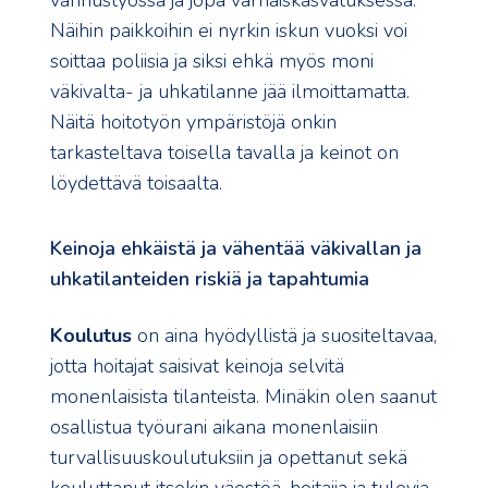
vanhustyössä ja jopa varhaiskasvatuksessa.
Näihin paikkoihin ei nyrkin iskun vuoksi voi
soittaa poliisia ja siksi ehkä myös moni
väkivalta- ja uhkatilanne jää ilmoittamatta.
Näitä hoitotyön ympäristöjä onkin
tarkasteltava toisella tavalla ja keinot on
löydettävä toisaalta.
Keinoja ehkäistä ja vähentää väkivallan ja
uhkatilanteiden riskiä ja tapahtumia
Koulutus
on aina hyödyllistä ja suositeltavaa,
jotta hoitajat saisivat keinoja selvitä
monenlaisista tilanteista. Minäkin olen saanut
osallistua työurani aikana monenlaisiin
turvallisuuskoulutuksiin ja opettanut sekä