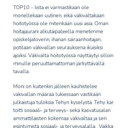
TOP10 - lista ei varmastikaan ole
monellekaan uutinen, eikä väkivaltakaan
hoitotyössä ole mitenkään uusi asia. Oman
hoitajaurani alkutaipaleella menetimme
opiskelijatoverin, ihanan sairaanhoitajan,
potilaan väkivallan seurauksena ikuisiksi
ajoiksi. Väkivalta hoitotyössä näyttäytyi silloin
minulle peruuttamattoman järkyttävällä
tavalla.
Moni on kuitenkin jälleen kauhistelee
väkivallan määrää lukiessaan vastikään
julkaistuja tuloksia Tehyn kyselystä.
Tehy kar
toitti
sosiaali- ja terveys- sekä kasvatusalan
ammattilaisten kokemaa väkivaltaa ja sen
esiintymistä sosiaali- ja terveysalalla. Vaikka