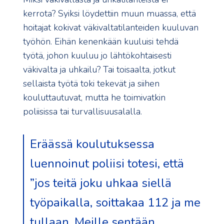
kerrota? Syiksi löydettiin muun muassa, että
hoitajat kokivat väkivaltatilanteiden kuuluvan
työhön. Eihän kenenkään kuuluisi tehdä
työtä, johon kuuluu jo lähtökohtaisesti
väkivalta ja uhkailu? Tai toisaalta, jotkut
sellaista työtä toki tekevät ja siihen
kouluttautuvat, mutta he toimivatkin
poliisissa tai turvallisuusalalla.
Eräässä koulutuksessa
luennoinut poliisi totesi, että
”jos teitä joku uhkaa siellä
työpaikalla, soittakaa 112 ja me
tullaan. Meille sentään