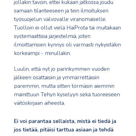
jollakin tavoin, ettei kukaan jatkossa joudu
samaan tilanteeseen ja tein ilmoituksen
työsuojelun valvovalle viranomaiselle.
Tuolloin ei ollut vielä HaiProta tai muitakaan
systemaattisia järjestelmiä, joten
ilmoittamisen kynnys oli varmasti nykyistäkin
korkeampi - minullakin.
Luulin, että nyt jo parinkymmen vuoden
jälkeen osattaisiin ja ymmärrettäisiin
paremmin, mutta sitten törmäsin aiemmin
mainittuun Tehyn kyselyyn sekä tuoreeseen
väitöskirjaan aiheesta.
Ei voi parantaa sellaista, mistä ei tiedä ja
jos tietää, pitäisi tarttua asiaan ja tehdä