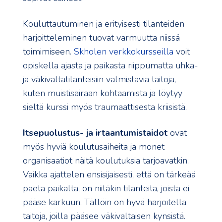
Kouluttautuminen ja erityisesti tilanteiden
harjoitteleminen tuovat varmuutta niissä
toimimiseen.
Skholen verkkokursseilla
voit
opiskella ajasta ja paikasta riippumatta uhka-
ja väkivaltatilanteisiin valmistavia taitoja,
kuten muistisairaan kohtaamista ja löytyy
sieltä kurssi myös traumaattisesta kriisistä.
Itsepuolustus- ja irtaantumistaidot
ovat
myös hyviä koulutusaiheita ja monet
organisaatiot näitä koulutuksia tarjoavatkin.
Vaikka ajattelen ensisijaisesti, että on tärkeää
paeta paikalta, on niitäkin tilanteita, joista ei
pääse karkuun. Tällöin on hyvä harjoitella
taitoja, joilla pääsee väkivaltaisen kynsistä.