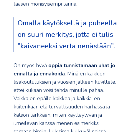
taasen monisyisempi tarina.
Omalla käytöksellä ja puheella
on suuri merkitys, jotta ei tulisi
”kaivaneeksi verta nenästään”.
On myös hyvä
oppia tunnistamaan uhat jo
ennalta ja ennakoida
. Minä en kaikkien
lisäkoulutuksien ja vuosien jälkeen kuvittele,
ettei kukaan voisi tehdä minulle pahaa.
Vaikka en epäile kaikkea ja kaikkia, en
kuitenkaan elä turvallisuuden harhassa ja
katson tarkkaan, miten käyttäytyvän ja
ilmeilevän kanssa menen esimerkiksi
samaan hissiin. Julkisissa kulkuvälineissä