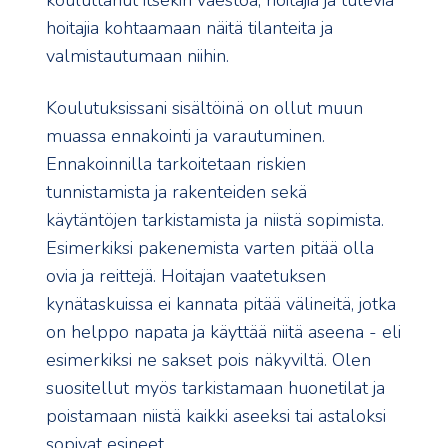
kouluttanut itsekin väestöä, hoitajia ja tulevia
hoitajia kohtaamaan näitä tilanteita ja
valmistautumaan niihin.
Koulutuksissani sisältöinä on ollut muun
muassa ennakointi ja varautuminen.
Ennakoinnilla tarkoitetaan riskien
tunnistamista ja rakenteiden sekä
käytäntöjen tarkistamista ja niistä sopimista.
Esimerkiksi pakenemista varten pitää olla
ovia ja reittejä. Hoitajan vaatetuksen
kynätaskuissa ei kannata pitää välineitä, jotka
on helppo napata ja käyttää niitä aseena - eli
esimerkiksi ne sakset pois näkyviltä. Olen
suositellut myös tarkistamaan huonetilat ja
poistamaan niistä kaikki aseeksi tai astaloksi
sopivat esineet.