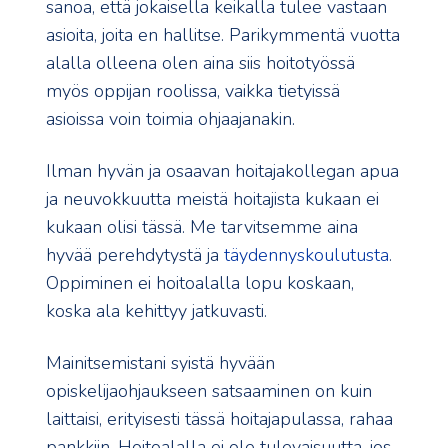
sanoa, että jokaisella keikalla tulee vastaan
asioita, joita en hallitse. Parikymmentä vuotta
alalla olleena olen aina siis hoitotyössä
myös oppijan roolissa, vaikka tietyissä
asioissa voin toimia ohjaajanakin.
Ilman hyvän ja osaavan hoitajakollegan apua
ja neuvokkuutta meistä hoitajista kukaan ei
kukaan olisi tässä. Me tarvitsemme aina
hyvää perehdytystä ja
täydennyskoulutusta
.
Oppiminen ei hoitoalalla lopu koskaan,
koska ala kehittyy jatkuvasti.
Mainitsemistani syistä hyvään
opiskelijaohjaukseen satsaaminen on kuin
laittaisi, erityisesti tässä hoitajapulassa, rahaa
pankkiin. Hoitoalalla ei ole tulevaisuutta, jos