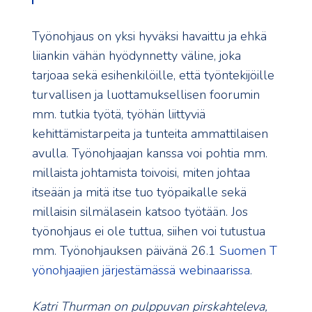
Työnohjaus on yksi hyväksi havaittu ja ehkä
liiankin vähän hyödynnetty väline, joka
tarjoaa sekä esihenkilöille, että työntekijöille
turvallisen ja luottamuksellisen foorumin
mm. tutkia työtä, työhän liittyviä
kehittämistarpeita ja tunteita ammattilaisen
avulla. Työnohjaajan kanssa voi pohtia mm.
millaista johtamista toivoisi, miten johtaa
itseään ja mitä itse tuo työpaikalle sekä
millaisin silmälasein katsoo työtään. Jos
työnohjaus ei ole tuttua, siihen voi tutustua
mm. Työnohjauksen päivänä 26.1
Suomen T
yönohjaajien järjestämässä webinaarissa
.
Katri Thurman on pulppuvan pirskahteleva,