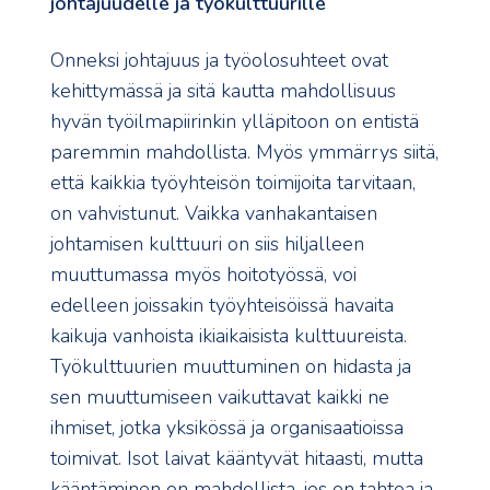
johtajuudelle ja työkulttuurille
Onneksi johtajuus ja työolosuhteet ovat
kehittymässä ja sitä kautta mahdollisuus
hyvän työilmapiirinkin ylläpitoon on entistä
paremmin mahdollista. Myös ymmärrys siitä,
että kaikkia työyhteisön toimijoita tarvitaan,
on vahvistunut. Vaikka vanhakantaisen
johtamisen kulttuuri on siis hiljalleen
muuttumassa myös hoitotyössä, voi
edelleen joissakin työyhteisöissä havaita
kaikuja vanhoista ikiaikaisista kulttuureista.
Työkulttuurien muuttuminen on hidasta ja
sen muuttumiseen vaikuttavat kaikki ne
ihmiset, jotka yksikössä ja organisaatioissa
toimivat. Isot laivat kääntyvät hitaasti, mutta
kääntäminen on mahdollista, jos on tahtoa ja