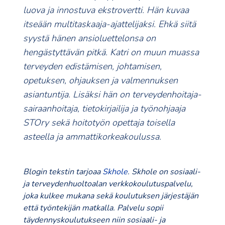
luova ja innostuva ekstrovertti. Hän kuvaa
itseään multitaskaaja-ajattelijaksi. Ehkä siitä
syystä hänen ansioluettelonsa on
hengästyttävän pitkä. Katri on muun muassa
terveyden edistämisen, johtamisen,
opetuksen, ohjauksen ja valmennuksen
asiantuntija. Lisäksi hän on terveydenhoitaja-
sairaanhoitaja, tietokirjailija ja työnohjaaja
STOry sekä hoitotyön opettaja toisella
asteella ja ammattikorkeakoulussa.
Blogin tekstin tarjoaa
Skhole
. Skhole on sosiaali-
ja terveydenhuoltoalan verkkokoulutuspalvelu,
joka kulkee mukana sekä koulutuksen järjestäjän
että työntekijän matkalla. Palvelu sopii
täydennyskoulutukseen niin sosiaali- ja