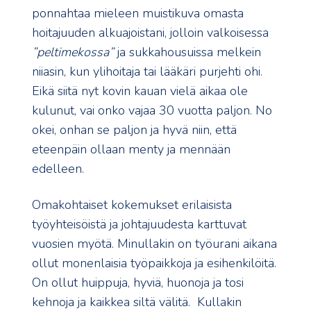
ponnahtaa mieleen muistikuva omasta
hoitajuuden alkuajoistani, jolloin valkoisessa
”peltimekossa”
ja sukkahousuissa melkein
niiasin, kun ylihoitaja tai lääkäri purjehti ohi.
Eikä siitä nyt kovin kauan vielä aikaa ole
kulunut, vai onko vajaa 30 vuotta paljon. No
okei, onhan se paljon ja hyvä niin, että
eteenpäin ollaan menty ja mennään
edelleen.
Omakohtaiset kokemukset erilaisista
työyhteisöistä ja johtajuudesta karttuvat
vuosien myötä. Minullakin on työurani aikana
ollut monenlaisia työpaikkoja ja esihenkilöitä.
On ollut huippuja, hyviä, huonoja ja tosi
kehnoja ja kaikkea siltä välitä. Kullakin