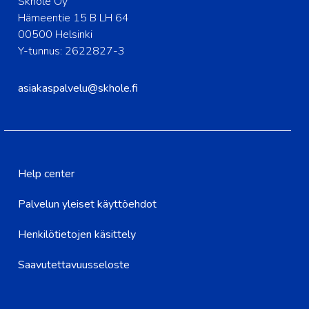
Skhole Oy
Hämeentie 15 B LH 64
00500 Helsinki
Y-tunnus: 2622827-3
asiakaspalvelu@skhole.fi
Help center
Palvelun yleiset käyttöehdot
Henkilötietojen käsittely
Saavutettavuusseloste