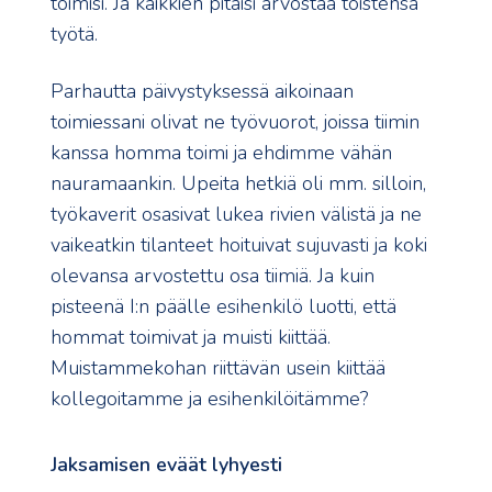
toimisi. Ja kaikkien pitäisi arvostaa toistensa
työtä.
Parhautta päivystyksessä aikoinaan
toimiessani olivat ne työvuorot, joissa tiimin
kanssa homma toimi ja ehdimme vähän
nauramaankin. Upeita hetkiä oli mm. silloin,
työkaverit osasivat lukea rivien välistä ja ne
vaikeatkin tilanteet hoituivat sujuvasti ja koki
olevansa arvostettu osa tiimiä. Ja kuin
pisteenä I:n päälle esihenkilö luotti, että
hommat toimivat ja muisti kiittää.
Muistammekohan riittävän usein kiittää
kollegoitamme ja esihenkilöitämme?
Jaksamisen eväät lyhyesti