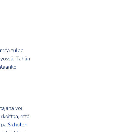
 mitä tulee
työssä. Tähän
ataanko
tajana voi
koittaa, että
kapa
Skholen