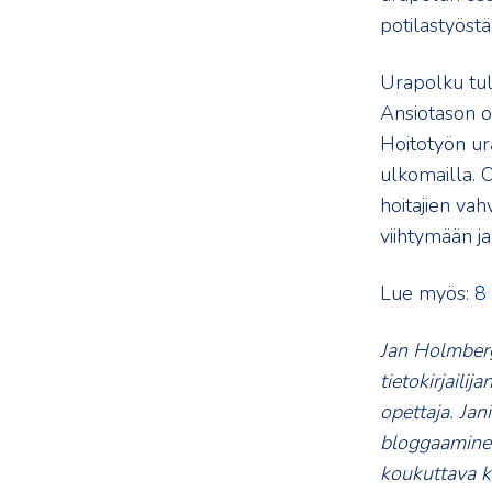
potilastyöstä
Urapolku tule
Ansiotason o
Hoitotyön ura
ulkomailla. O
hoitajien vah
viihtymään j
Lue myös:
8 
Jan Holmberg
tietokirjaili
opettaja. Ja
bloggaaminen
koukuttava ki