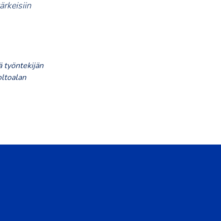
ärkeisiin
 työntekijän
oltoalan