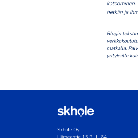
katsominen. V
hetkiin ja ih
Blogin tekstin
verkkokoulutu
matkalla. Palv
yrityksille kui
Skhole Oy
Hämeentie 15 B LH 64