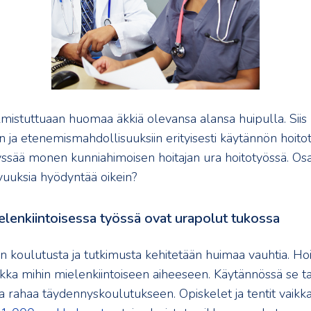
lmistuttuaan huomaa äkkiä olevansa alansa huipulla. Siis
 ja etenemismahdollisuuksiin erityisesti käytännön hoito
yssää monen kunniahimoisen hoitajan ura hoitotyössä. Os
vuuksia hyödyntää oikein?
elenkiintoisessa työssä ovat urapolut tukossa
n koulutusta ja tutkimusta kehitetään huimaa vauhtia. Hoi
ikka mihin mielenkiintoiseen aiheeseen. Käytännössä se tar
 ja rahaa täydennyskoulutukseen. Opiskelet ja tentit vaik