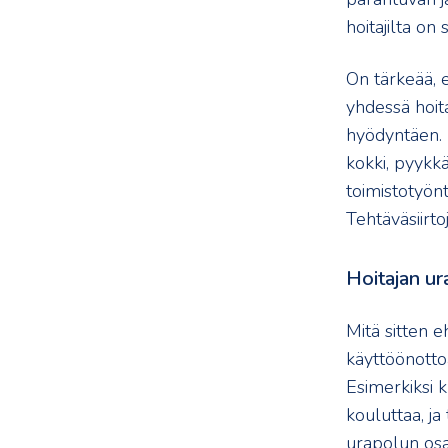
hoitajilta on
On tärkeää, e
yhdessä hoita
hyödyntäen. Ei
kokki, pyykkä
toimistotyönt
Tehtäväsiirto
Hoitajan u
Mitä sitten 
käyttöönotto
Esimerkiksi kl
kouluttaa, j
urapolun osall