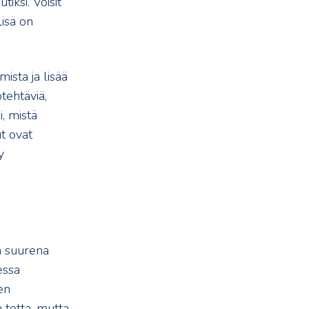
iksi. Voisit
lisä on
ista ja lisää
tehtäviä,
, mistä
t ovat
y
nä suurena
essa
en
 totta, mutta