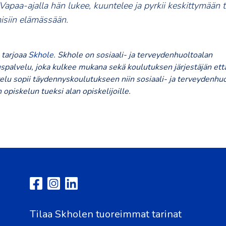
apaa-ajalla hän lukee, kuuntelee ja pyrkii keskittymään t
misiin elämässään.
 tarjoaa
Skhole
. Skhole on sosiaali- ja terveydenhuoltoalan
spalvelu, joka kulkee mukana sekä koulutuksen järjestäjän että
elu sopii täydennyskoulutukseen niin sosiaali- ja terveydenhu
n opiskelun tueksi alan opiskelijoille.
Tilaa Skholen tuoreimmat tarinat