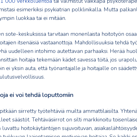
i 1 000 verkkoluentoa
tai valmistut vaikkapa psykoterapeut
istasi esimerkiksi psykiatrian polklinikalla. Mutta palkan
pin luokkaa tai ei mitään.
n sote-keskuksissa tarvitaan monenlaista hoitotyön osaam
oitajien itsenäisiä vastaanottoja. Mahdollisuuksia tehdä työ
 yhä uudelleen intohimo autettavan parhaaksi. Herää huoli
sittain hoitajia tekemään kädet savessa töitä, jos urapolu
in ei yksin auta, että työnantajalle ja hoitajalle on säädett
lutusvelvollisuus.
toja ei voi tehdä loputtomiin
 pitkään siirretty työtehtäviä muilta ammattilaisilta. Yhte
leet säästöt. Tehtäväsiirrot on silti markkinoitu toisenlais
 luvattu hoitokäytäntöjen sujuvoituvan, asiakaslähtöisyyd
 työkuvan laajentamisen motivoivan hoitajaa. Se kaikki on