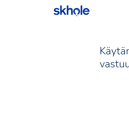
Käytän
vastu