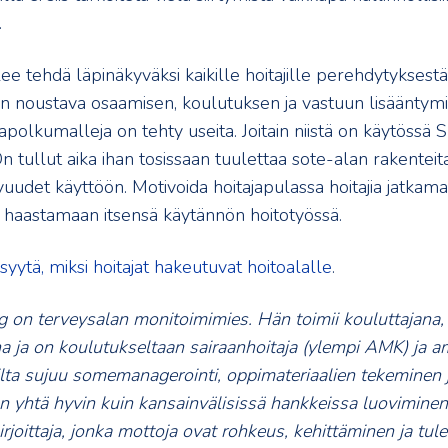
.
e tehdä läpinäkyväksi kaikille hoitajille perehdytyksestä 
n noustava osaamisen, koulutuksen ja vastuun lisääntym
polkumalleja on tehty useita. Joitain niistä on käytössä 
n tullut aika ihan tosissaan tuulettaa sote-alan rakenteita
vuudet käyttöön. Motivoida hoitajapulassa hoitajia jatkama
a haastamaan itsensä käytännön hoitotyössä.
syytä, miksi hoitajat hakeutuvat hoitoalalle
.
 on terveysalan monitoimimies. Hän toimii kouluttajana,
jana ja on koulutukseltaan sairaanhoitaja (ylempi AMK) ja a
nilta sujuu somemanagerointi, oppimateriaalien tekeminen 
 yhtä hyvin kuin kansainvälisissä hankkeissa luovimine
rjoittaja, jonka mottoja ovat rohkeus, kehittäminen ja tul