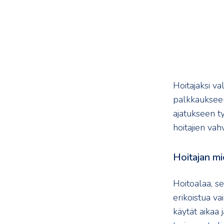
Hoitajaksi va
palkkaukseen
ajatukseen t
hoitajien vah
Hoitajan mi
Hoitoalaa, se
erikoistua va
käytät aikaa