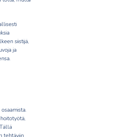
llisesti
ksia
een siistijä,
uvoja ja
ensa.
 osaamista.
 hoitotyötä,
Tällä
n tehtäviin