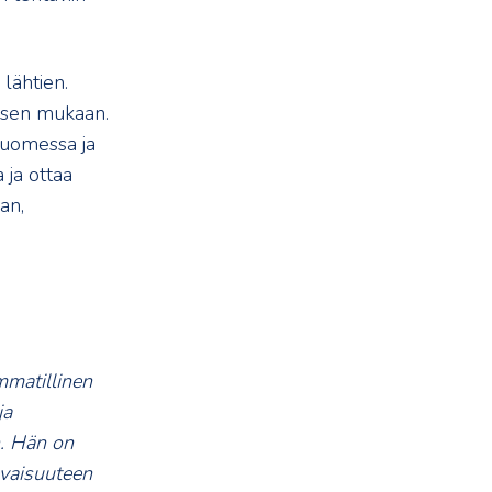
lähtien.
isen mukaan.
Suomessa ja
 ja ottaa
an,
mmatillinen
ja
n. Hän on
evaisuuteen