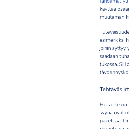
tarjoamat yl
käyttää osaam
muutaman kym
Tulevaisuude
esimerkiksi h
joihin syttyy
saadaan tuhan
tukossa. Sillo
täydennyskou
Tehtäväsiir
Hoitajille on
syynä ovat ol
paketissa. On
parantuvan ja