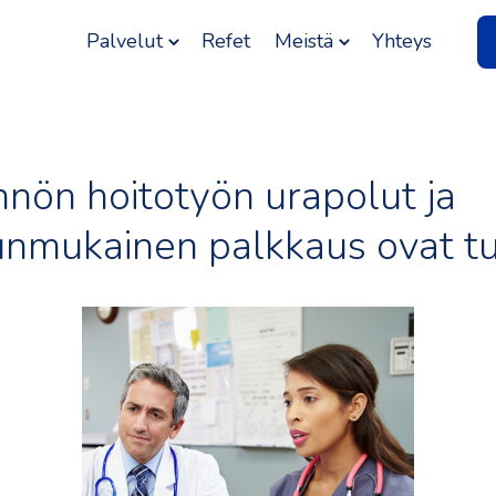
Palvelut
Refet
Meistä
Yhteys
nön hoitotyön urapolut ja
unmukainen palkkaus ovat t