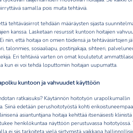
 siirryttävä samalla pois muita tehtäviä.
ttä tehtäväsiirrot tehdään määräysten sijasta suunnitelma
jien kanssa. Lasketaan resurssit kuntoon hoitajien vahvuu
 niin, että hoitaja on omien töidensä ja tehtäväsiirtojen jälk
ri, talonmies, sosiaaliapu, postinjakaja, sihteeri, palvelune
ekijä. Eri tehtäviä varten on omat koulutetut ammattilais
ja kun ei voi tehdä loputtomiin hoitajan uupumatta.
rapolku kuntoon ja vahvuudet käyttöön
ehdotan ratkaisuksi? Käytännön hoitotyön urapolkumallin
a. Siinä edetään perushoitotyöstä kohti erikoistuneempaa
iinisenä asiantuntijana hoitaja kehittää itsenäisesti kliinistä
a tukee henkilökuntaa näyttöön perustuvassa hoitotyössä. 
a ei siis tarkoiteta vielä siirtymistä vaikkapa hallinnollisii