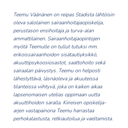
Teemu Väänänen on reipas Stadista lähtöisin
oleva salolainen sairaanhoitajaopiskelija,
perustason ensihoitaja ja turva-alan
ammattilainen. Sairaanhoitajaopintojen
myötä Teemulle on tullut tutuksi mm.
erikoissairaanhoidon sisätautiyksikkö,
akuuttipsykoosiosastot, saattohoito sekä
sairaalan päivystys. Teemu on helposti
lähestyttävä, läsnäoleva ja akuuteissa
tilanteissa viihtyvä, joka on kaiken aikaa
lapsenomaisen utelias oppimaan uutta
akuuttihoidon saralla. Kiireisen opiskelija-
arjen vastapainona Teemu harrastaa
perhokalastusta, retkiautoilua ja vaeltamista.