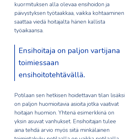
kuormituksen alla olevaa ensihoidon ja
päivystyksen työtaakkaa, vaikka kohtaaminen
saattaa viedä hoitajalta hänen kallista
työaikaansa.
Ensihoitaja on paljon vartijana
toimiessaan
ensihoitotehtävällä.
Potilaan sen hetkisen hoidettavan tilan lisäksi
on paljon huomioitavia asioita jotka vaativat
hoitajan huomion. Yhtenä esimerkkinä on
yksin asuvat vanhukset. Ensihoitajan tulee
aina tehdä arvio myös siitä minkälainen
toimintakyky potilaalla on vaikka potilaalla