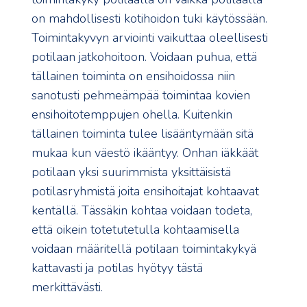
on mahdollisesti kotihoidon tuki käytössään.
Toimintakyvyn arviointi vaikuttaa oleellisesti
potilaan jatkohoitoon. Voidaan puhua, että
tällainen toiminta on ensihoidossa niin
sanotusti pehmeämpää toimintaa kovien
ensihoitotemppujen ohella. Kuitenkin
tällainen toiminta tulee lisääntymään sitä
mukaa kun väestö ikääntyy. Onhan iäkkäät
potilaan yksi suurimmista yksittäisistä
potilasryhmistä joita ensihoitajat kohtaavat
kentällä. Tässäkin kohtaa voidaan todeta,
että oikein totetutetulla kohtaamisella
voidaan määritellä potilaan toimintakykyä
kattavasti ja potilas hyötyy tästä
merkittävästi.