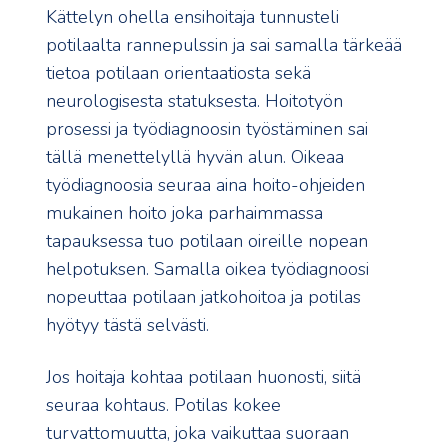
Kättelyn ohella ensihoitaja tunnusteli
potilaalta rannepulssin ja sai samalla tärkeää
tietoa potilaan orientaatiosta sekä
neurologisesta statuksesta. Hoitotyön
prosessi ja työdiagnoosin työstäminen sai
tällä menettelyllä hyvän alun. Oikeaa
työdiagnoosia seuraa aina hoito-ohjeiden
mukainen hoito joka parhaimmassa
tapauksessa tuo potilaan oireille nopean
helpotuksen. Samalla oikea työdiagnoosi
nopeuttaa potilaan jatkohoitoa ja potilas
hyötyy tästä selvästi.
Jos hoitaja kohtaa potilaan huonosti, siitä
seuraa kohtaus. Potilas kokee
turvattomuutta, joka vaikuttaa suoraan