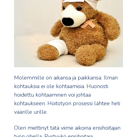
Molemmille on aikansa ja paikkansa. Ilman
kohtauksia ei ole kohtaamisia. Huonosti
hoidettu kohtaaminen voi johtaa
kohtaukseen. Hoitotyön prosessi lähtee heti
väärille urille.
Olen miettinyt tätä viime aikoina ensihoitajan
työn ohella. Pystyykö ensihoitaja