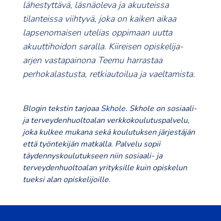
lähestyttävä, läsnäoleva ja akuuteissa
tilanteissa viihtyvä, joka on kaiken aikaa
lapsenomaisen utelias oppimaan uutta
akuuttihoidon saralla. Kiireisen opiskelija-
arjen vastapainona Teemu harrastaa
perhokalastusta, retkiautoilua ja vaeltamista.
Blogin tekstin tarjoaa
Skhole
. Skhole on sosiaali-
ja terveydenhuoltoalan verkkokoulutuspalvelu,
joka kulkee mukana sekä koulutuksen järjestäjän
että työntekijän matkalla. Palvelu sopii
täydennyskoulutukseen niin sosiaali- ja
terveydenhuoltoalan yrityksille kuin opiskelun
tueksi alan opiskelijoille.