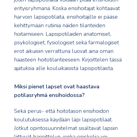
erityisryhmänä. Koska ensihoitajat kohtaavat
harvoin lapsipotilaita, ensihoitajille ei pääse
kehittymään rutiinia näiden tilanteiden
hoitamiseen. Lapsipotilaiden anatomiset,
psykologiset, fysiologiset sekä farmalogiset
erot aikuisiin verrattuna luovat aina oman
haasteen hoitotilanteeseen. Kirjoittelen tässä
ajatuksia alle kouluikäisistä lapsipotilaista.
Miksi pienet lapset ovat haastava
potilasryhmä ensihoidossa?
Sekä perus- että hoitotason ensihoidon
koulutuksessa käydään läpi lapsipotilaat.
Jotkut opintosuunnitelmat sisältävät lapsiin
liittyvät harjoittelun, jonka opiskelija voi