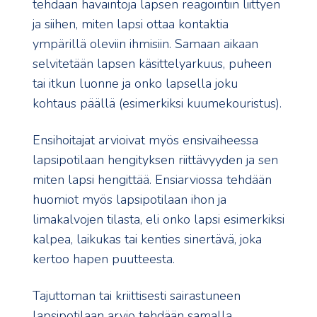
tehdään havaintoja lapsen reagointiin liittyen
ja siihen, miten lapsi ottaa kontaktia
ympärillä oleviin ihmisiin. Samaan aikaan
selvitetään lapsen käsittelyarkuus, puheen
tai itkun luonne ja onko lapsella joku
kohtaus päällä (esimerkiksi kuumekouristus).
Ensihoitajat arvioivat myös ensivaiheessa
lapsipotilaan hengityksen riittävyyden ja sen
miten lapsi hengittää. Ensiarviossa tehdään
huomiot myös lapsipotilaan ihon ja
limakalvojen tilasta, eli onko lapsi esimerkiksi
kalpea, laikukas tai kenties sinertävä, joka
kertoo hapen puutteesta.
Tajuttoman tai kriittisesti sairastuneen
lapsipotilaan arvio tehdään samalla