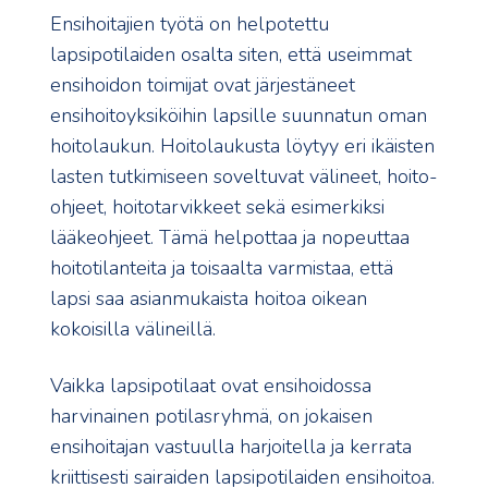
Ensihoitajien työtä on helpotettu
lapsipotilaiden osalta siten, että useimmat
ensihoidon toimijat ovat järjestäneet
ensihoitoyksiköihin lapsille suunnatun oman
hoitolaukun. Hoitolaukusta löytyy eri ikäisten
lasten tutkimiseen soveltuvat välineet, hoito-
ohjeet, hoitotarvikkeet sekä esimerkiksi
lääkeohjeet. Tämä helpottaa ja nopeuttaa
hoitotilanteita ja toisaalta varmistaa, että
lapsi saa asianmukaista hoitoa oikean
kokoisilla välineillä.
Vaikka lapsipotilaat ovat ensihoidossa
harvinainen potilasryhmä, on jokaisen
ensihoitajan vastuulla harjoitella ja kerrata
kriittisesti sairaiden lapsipotilaiden ensihoitoa.