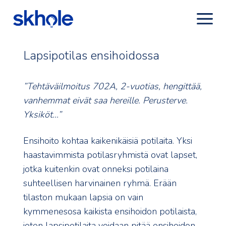
Lapsipotilas ensihoidossa
”Tehtäväilmoitus 702A, 2-vuotias, hengittää,
vanhemmat eivät saa hereille. Perusterve.
Yksiköt...”
Ensihoito kohtaa kaikenikäisiä potilaita. Yksi
haastavimmista potilasryhmistä ovat lapset,
jotka kuitenkin ovat onneksi potilaina
suhteellisen harvinainen ryhmä. Erään
tilaston mukaan lapsia on vain
kymmenesosa kaikista ensihoidon potilaista,
joten lapsipotilaita voidaan pitää ensihoidon