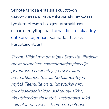
Skhole tarjoaa erilaisia akuuttityön
verkkokursseja, jotka tukevat akuuttityössä
työskentelevien hoitajien ammatillisen
osaamisen ylläpitoa.
Tämän linkin takaa löy
dät kurssitarjonnan
. Kannattaa tutustua
kurssitarjontaan!
Teemu Väänänen on reipas Stadista lähtöisin
oleva salolainen sairaanhoitajaopiskelija,
perustason ensihoitaja ja turva-alan
ammattilainen. Sairaanhoitajaopintojen
myötä Teemulle on tullut tutuksi mm.
erikoissairaanhoidon sisätautiyksikkö,
akuuttipsykoosiosastot, saattohoito sekä
sairaalan päivystys. Teemu on helposti