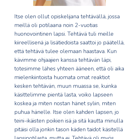
Itse olen ollut opiskelijana tehtävällä, jossa
meillä oli potilaana noin 2-vuotias
huonovointinen lapsi. Tehtävä tuli meille
kiireellisenä ja lisätiedoista saattoi jo päätellä,
että tehtävä tulee olemaan haastava. Kun
kävimme ohjaajien kanssa tehtävän läpi,
totesimme lähes yhteen ääneen, että oli aika
mielenkiintoista huomata omat reaktiot
kesken tehtävän, muun muassa se, kuinka
käsittelimme pientä lasta, voiko lapseen
koskea ja miten nostan hänet syliin, miten
puhua hänelle. Itse olen kahden lapsen, jo
teini-ikäisten poikien isä ja sitä kautta minulla
pitäisi olla jonkin tason käden taidot käsitellä
lapsipotilasta, mutta ei. Tehtävä oli myös