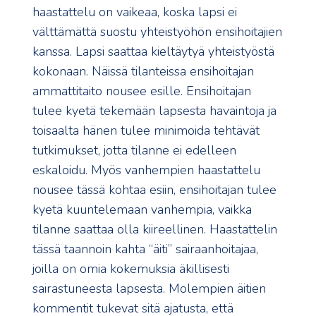
haastattelu on vaikeaa, koska lapsi ei
välttämättä suostu yhteistyöhön ensihoitajien
kanssa. Lapsi saattaa kieltäytyä yhteistyöstä
kokonaan. Näissä tilanteissa ensihoitajan
ammattitaito nousee esille. Ensihoitajan
tulee kyetä tekemään lapsesta havaintoja ja
toisaalta hänen tulee minimoida tehtävät
tutkimukset, jotta tilanne ei edelleen
eskaloidu. Myös vanhempien haastattelu
nousee tässä kohtaa esiin, ensihoitajan tulee
kyetä kuuntelemaan vanhempia, vaikka
tilanne saattaa olla kiireellinen. Haastattelin
tässä taannoin kahta “äiti” sairaanhoitajaa,
joilla on omia kokemuksia äkillisesti
sairastuneesta lapsesta. Molempien äitien
kommentit tukevat sitä ajatusta, että