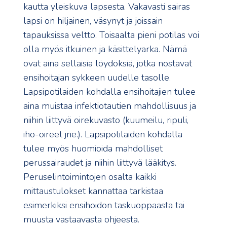
kautta yleiskuva lapsesta. Vakavasti sairas
lapsi on hiljainen, väsynyt ja joissain
tapauksissa veltto. Toisaalta pieni potilas voi
olla myös itkuinen ja käsittelyarka. Nämä
ovat aina sellaisia löydöksiä, jotka nostavat
ensihoitajan sykkeen uudelle tasolle.
Lapsipotilaiden kohdalla ensihoitajien tulee
aina muistaa infektiotautien mahdollisuus ja
niihin liittyvä oirekuvasto (kuumeilu, ripuli,
iho-oireet jne.). Lapsipotilaiden kohdalla
tulee myös huomioida mahdolliset
perussairaudet ja niihin liittyvä lääkitys.
Peruselintoimintojen osalta kaikki
mittaustulokset kannattaa tarkistaa
esimerkiksi ensihoidon taskuoppaasta tai
muusta vastaavasta ohjeesta.