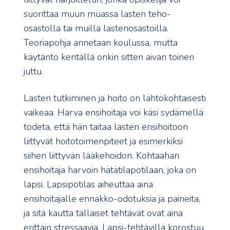
suorittaa muun muassa lasten teho-
osastolla tai muilla lastenosastoilla.
Teoriapohja annetaan koulussa, mutta
käytäntö kentällä onkin sitten aivan toinen
juttu.
Lasten tutkiminen ja hoito on lähtökohtaisesti
vaikeaa. Harva ensihoitaja voi käsi sydämellä
todeta, että hän taitaa lasten ensihoitoon
liittyvät hoitotoimenpiteet ja esimerkiksi
siihen liittyvän lääkehoidon. Kohtaahan
ensihoitaja harvoin hätätilapotilaan, joka on
lapsi. Lapsipotilas aiheuttaa aina
ensihoitajalle ennakko-odotuksia ja paineita,
ja sitä kautta tällaiset tehtävät ovat aina
erittäin stressaavia. Lapsi-tehtävillä korostuu