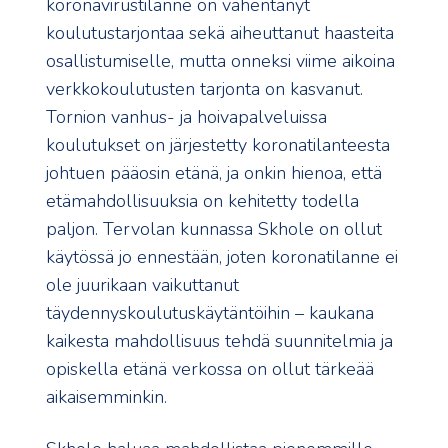
koronavirustilanne on vähentänyt
koulutustarjontaa sekä aiheuttanut haasteita
osallistumiselle, mutta onneksi viime aikoina
verkkokoulutusten tarjonta on kasvanut.
Tornion vanhus- ja hoivapalveluissa
koulutukset on järjestetty koronatilanteesta
johtuen pääosin etänä, ja onkin hienoa, että
etämahdollisuuksia on kehitetty todella
paljon. Tervolan kunnassa Skhole on ollut
käytössä jo ennestään, joten koronatilanne ei
ole juurikaan vaikuttanut
täydennyskoulutuskäytäntöihin – kaukana
kaikesta mahdollisuus tehdä suunnitelmia ja
opiskella etänä verkossa on ollut tärkeää
aikaisemminkin.