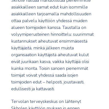
Skhole haluaa mahdollistaa pienemmille
asiakkailleen samat edut kuin isommille
asiakkailleen tarjoamalla mahdollisuuden
ottaa palvelu käyttöön yhdessä muiden
alueen toimijoiden kanssa. Taustalla on
volyymiperusteinen hinnoittelu: suurimmat
kustannukset aiheutuvat ensimmäisestä
käyttäjästä, minkä jälkeen muista
organisaation käyttäjistä aiheutuvat kulut
eivät juurikaan kasva, vaikka käyttäjiä olisi
kuinka monta. Toisin sanoen pienemmät
toimijat voivat yhdessä saada isojen
toimijoiden edut – helposti, joustavasti,
edullisesti ja kattavasti.
Tervolan terveyskeskus on lähtenyt
Skholen käyttöön mukaan jo ennen