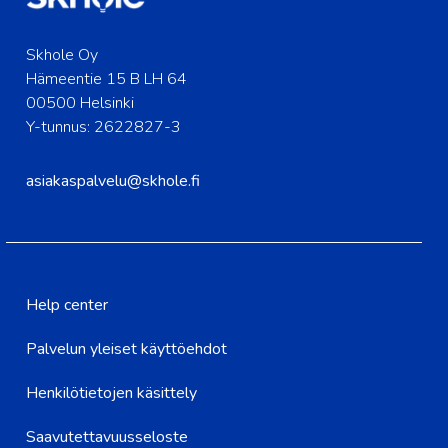
Skhole Oy
Hämeentie 15 B LH 64
00500 Helsinki
Y-tunnus: 2622827-3
asiakaspalvelu@skhole.fi
Help center
Palvelun yleiset käyttöehdot
Henkilötietojen käsittely
Saavutettavuusseloste