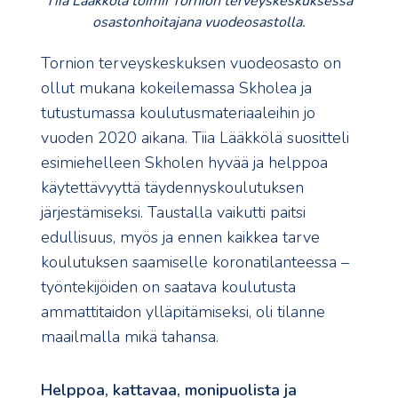
Tiia Lääkkölä toimii Tornion terveyskeskuksessa
osastonhoitajana vuodeosastolla.
Tornion terveyskeskuksen vuodeosasto on
ollut mukana kokeilemassa Skholea ja
tutustumassa koulutusmateriaaleihin jo
vuoden 2020 aikana. Tiia Lääkkölä suositteli
esimiehelleen Skholen hyvää ja helppoa
käytettävyyttä täydennyskoulutuksen
järjestämiseksi. Taustalla vaikutti paitsi
edullisuus, myös ja ennen kaikkea tarve
koulutuksen saamiselle koronatilanteessa –
työntekijöiden on saatava koulutusta
ammattitaidon ylläpitämiseksi, oli tilanne
maailmalla mikä tahansa.
Helppoa, kattavaa, monipuolista ja