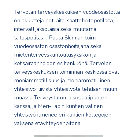
Tervolan terveyskeskuksen vuodeosastolla
on akuutteja potilaita, saattohoitopotilaita,
intervallijaksolaisia sekä muutama
laitospotilas – Paula Skinnari toimii
vuodeosaston osastonhoitajana sekä
mielenterveyskuntoutusyksikön ja
kotisairaanhoidon esihenkilönä. Tervolan
terveyskeskuksen toiminnan keskiössä ovat
moniammatillisuus ja moniammatillinen
yhteistyö: tiivistä yhteistyötä tehdään muun
muassa Terveystalon ja sosiaalipuolen
kanssa, ja Meri-Lapin kuntien välinen
yhteistyö ilmenee eri kuntien kollegojen
välisenä etäyhteydenpitona.