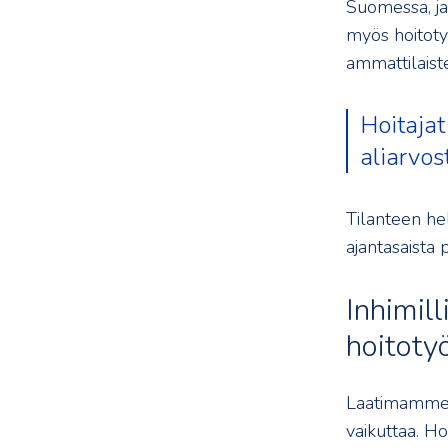
Suomessa, ja 
myös hoitoty
ammattilaiste
Hoitaja
aliarvos
Tilanteen hel
ajantasaista
Inhimill
hoitoty
Laatimamme 
vaikuttaa. H