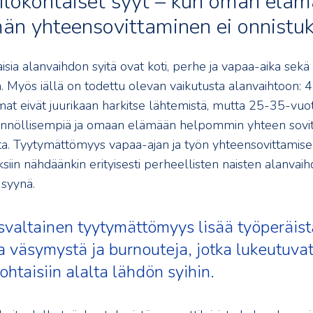
ilökohtaiset syyt – kun oman eläm
än yhteensovittaminen ei onnistu
sia alanvaihdon syitä ovat koti, perhe ja vapaa-aika sekä
 Myös iällä on todettu olevan vaikutusta alanvaihtoon: 45
at eivät juurikaan harkitse lähtemistä, mutta 25-35-vuot
nnöllisempiä ja omaan elämään helpommin yhteen sovit
ta. Tyytymättömyys vapaa-ajan ja työn yhteensovittamis
siin nähdäänkin erityisesti perheellisten naisten alanvai
syynä.
valtainen tyytymättömyys lisää työperäistä
a väsymystä ja burnouteja, jotka lukeutuva
ohtaisiin alalta lähdön syihin.