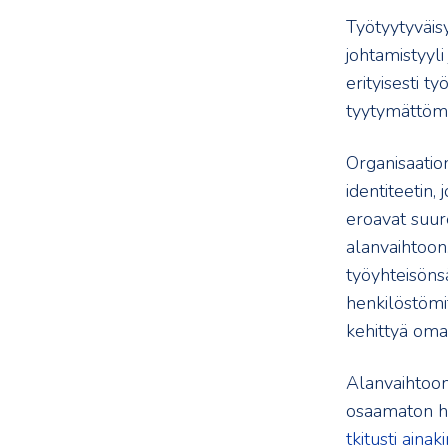
Työtyytyväis
johtamistyyl
erityisesti ty
tyytymättömy
Organisaatio
identiteetin,
eroavat suure
alanvaihtoon.
työyhteisöns
henkilöstömi
kehittyä oma
Alanvaihtoon 
osaamaton ho
tkitusti aina