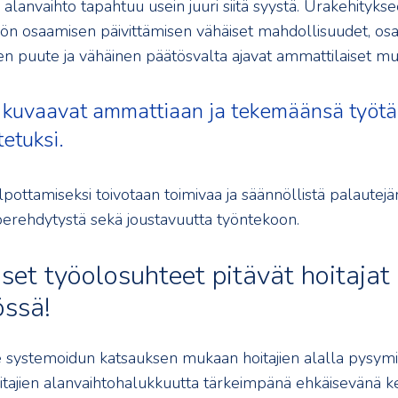
alanvaihto tapahtuu usein juuri siitä syystä. Urakehityksee
ön osaamisen päivittämisen vähäiset mahdollisuudet, os
n puute ja vähäinen päätösvalta ajavat ammattilaiset muih
t kuvaavat ammattiaan ja tekemäänsä työtä
tetuksi.
pottamiseksi toivotaan toimivaa ja säännöllistä palautejä
 perehdytystä sekä joustavuutta työntekoon.
iset työolosuhteet pitävät hoitajat
össä!
systemoidun katsauksen mukaan hoitajien alalla pysymi
oitajien alanvaihtohalukkuutta tärkeimpänä ehkäisevänä ke