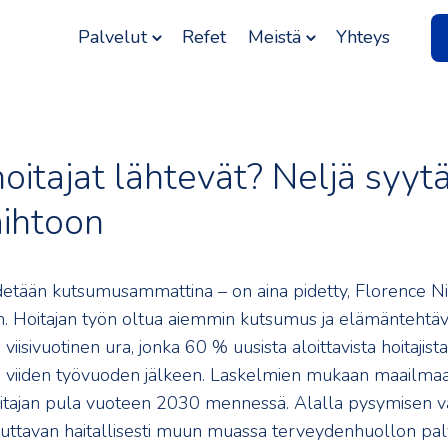
Palvelut
Refet
Meistä
Yhteys
hoitajat lähtevät? Neljä syyt
aihtoon
detään kutsumusammattina – on aina pidetty, Florence N
ien. Hoitajan työn oltua aiemmin kutsumus ja elämäntehtäv
viisivuotinen ura, jonka 60 % uusista aloittavista hoitajist
 viiden työvuoden jälkeen. Laskelmien mukaan maailma
oitajan pula vuoteen 2030 mennessä. Alalla pysymisen 
uttavan haitallisesti muun muassa terveydenhuollon pal