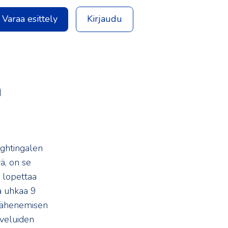
Varaa esittely
Kirjaudu
ä
ightingalen
ä, on se
a lopettaa
a uhkaa 9
vähenemisen
veluiden