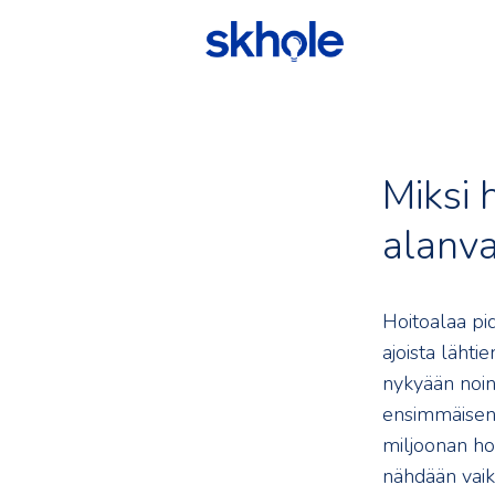
Miksi 
alanv
Hoitoalaa pi
ajoista läht
nykyään noin 
ensimmäisen
miljoonan h
nähdään vaik