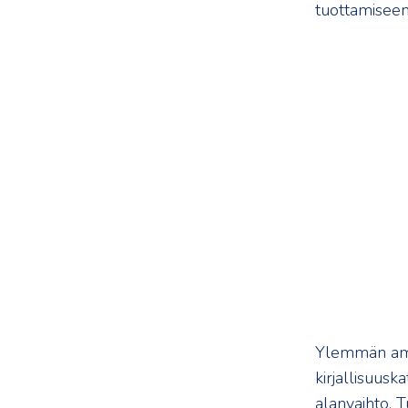
tuottamiseen
Ylemmän amm
kirjallisuusk
alanvaihto. T