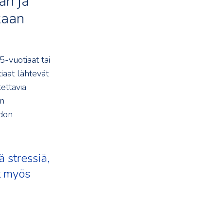
än ja
kaan
-vuotiaat tai
iaat lähtevät
ettavia
en
hdon
 stressiä,
t myös