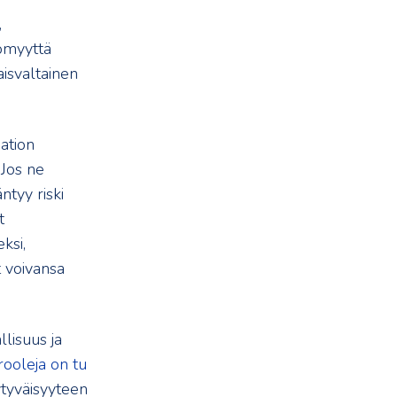
,
ömyyttä
naisvaltainen
ation
 Jos ne
ntyy riski
t
ksi,
t voivansa
lisuus ja
rooleja on tu
ytyväisyyteen