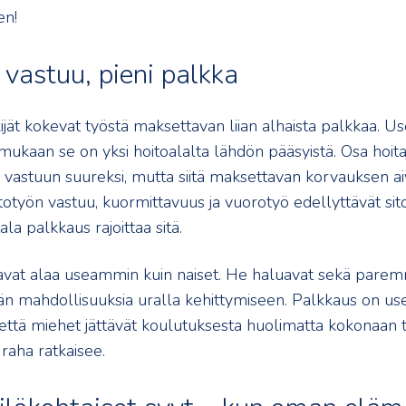
en!
 vastuu, pieni palkka
jät kokevat työstä maksettavan liian alhaista palkkaa. U
mukaan se on yksi hoitoalalta lähdön pääsyistä. Osa hoita
 vastuun suureksi, mutta siitä maksettavan korvauksen aiv
totyön vastuu, kuormittavuus ja vuorotyö edellyttävät sit
la palkkaus rajoittaa sitä.
avat alaa useammin kuin naiset. He haluavat sekä pare
 mahdollisuuksia uralla kehittymiseen. Palkkaus on use
 että miehet jättävät koulutuksesta huolimatta kokonaan 
 raha ratkaisee.