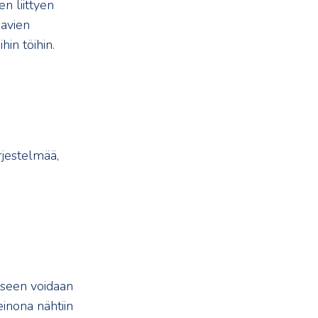
n liittyen
aavien
in töihin.
rjestelmää,
seen voidaan
inona nähtiin