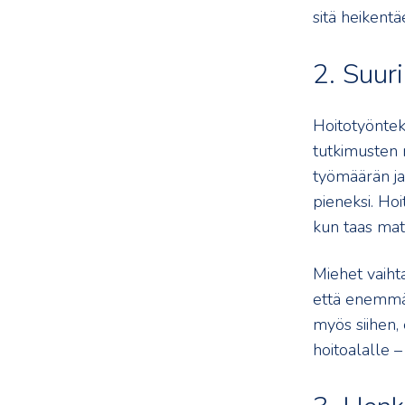
sitä heikentä
2. Suuri
Hoitotyönteki
tutkimusten 
työmäärän ja
pieneksi. Hoi
kun taas mata
Miehet vaiht
että enemmän
myös siihen,
hoitoalalle –