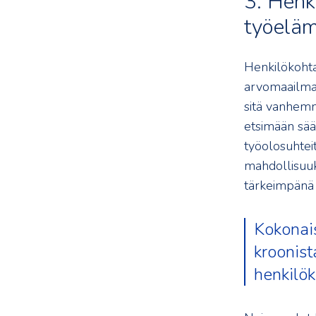
3. Henk
työeläm
Henkilökohtai
arvomaailma.
sitä vanhemm
etsimään sää
työolosuhtei
mahdollisuuk
tärkeimpänä 
Kokonais
kroonist
henkilök