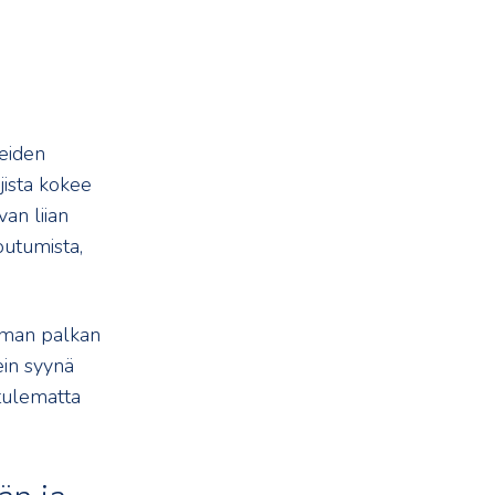
seiden
jista kokee
an liian
outumista,
mman palkan
in syynä
tulematta