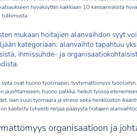
atsaukseen hyväksyttiin kaikkiaan 10 kansainvälistä hyvä- 
 tutkimusta.
sten mukaan hoitajien alanvaihdon syyt vo
ljään kategoriaan: alanvaihto tapahtuu yksil
sistä, ihmissuhde- ja organisaatiokohtaisis
dista.
 syitä ovat huono työilmapiiri, tyytymättömyys työoloihin,
on ja johtamiseen, huono palkka, heikot työssä etenemise
t, liian suuri työmäärä ja stressi sekä henkilöstön ikään
n käsitelty lyhyesti neljää pääsyytä hoitajien alanvaihtoo
ymättömyys organisaatioon ja joh