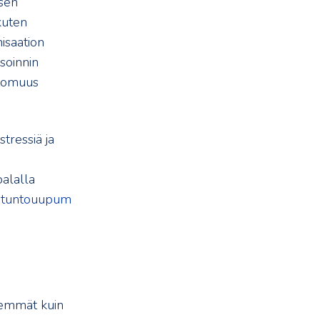
isen
kuten
isaation
isoinnin
ttomuus
stressiä ja
oalalla
ätuntouupum
semmät kuin