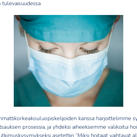
 tulevaisuudessa.
attikorkeakouluopiskelijoiden kanssa harjoittelimme s
atsauksen prosessia, ja yhdeksi aiheeksemme valikoitui hoi
utkimuskysymykseksi asetettiin ”Miksi hoitajat vaihtavat al