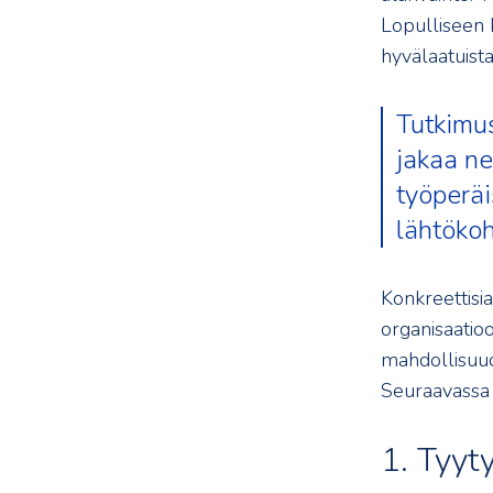
Lopulliseen k
hyvälaatuista
Tutkimu
jakaa ne
työperäi
lähtökoh
Konkreettisia
organisaatio
mahdollisuude
Seuraavassa o
1. Tyyt