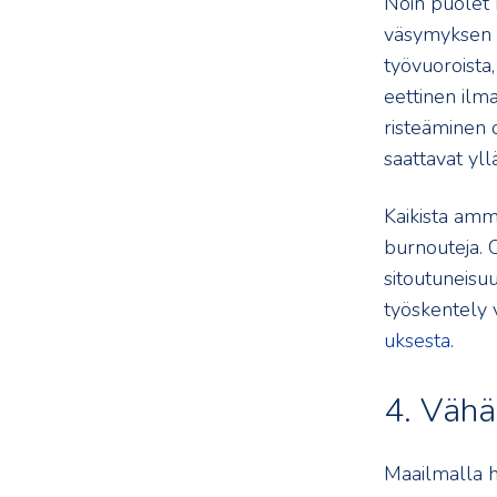
Noin puolet 
väsymyksen me
työvuoroista,
eettinen ilma
risteäminen 
saattavat yll
Kaikista amma
burnouteja. 
sitoutuneisuu
työskentely 
uksesta
.
4. Vähä
Maailmalla h