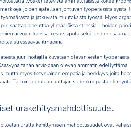
hoitoalalla työskentelevistä ammattilaisista kokee kroon
rkkejä, joiden ajatellaan johtuvan työperäisistä syistä, 
 työmäärästä ja jatkuvista muutoksista työssä. Myös organ
piiri saattaa aiheuttaa ylimääräistä stressiä – hoidon prior
omien arvojen kanssa, resurssipula sekä johdon osaama
äpitää stressaavaa ilmapiiriä.
teista juuri hoitajilla kuvataan olevan eniten työperäistä 
Osasyynä tähän arvioidaan olevan ammatin edellyttämä
s mutta myös tietynlainen empatia ja herkkyys, joita hoit
vaatii. Tällöin puhutaan auttajan sudenkuopasta eli
myöt
iset urakehitysmahdollisuudet
oitoalan uralla kehittymisen mahdollisuudet ovat vähäi