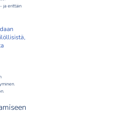
ja erittäin
idaan
öllisistä,
ta
n
tyminen.
n.
tamiseen