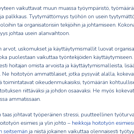
yyteen vaikuttavat muun muassa työympäristö, työmäärä
i ja palkkaus. Tyytymättömyys työhön on usein tyytymätt
öoloihin tai organisatorisiin tekijöihin ja johtamiseen. Koko
ys johtaa usein alanvaihtoon.
n arvot, uskomukset ja käyttäytymismallit luovat organisa
 joka puolestaan vaikuttaa työntekijöiden käyttäytymiseen.
sti hoitajan omista arvoista ja käyttäytymismalleista, lisää
 Ne hoitotyön ammattilaiset, jotka pysyvät alalla, kokeva
ä toimintatavat oikeudenmukaisiksi, työmäärän kohtuullise
toituksen riittäväksi ja johdon osaavaksi. He myös kokeva
ssa ammatissaan.
taas johtavat työperäinen stressi, puutteellinen työturval
itotyön esimies ja ylin johto –
heikkoja hoitotyön esimies
kin seitsemän
ja niistä jokainen vaikuttaa olennaisesti työty