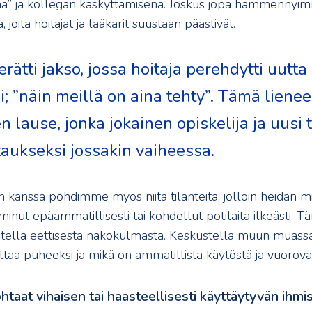
a” ja kollegan käskyttämisenä. Joskus jopa hämmennyim
a, joita hoitajat ja lääkärit suustaan päästivät.
rätti jakso, jossa hoitaja perehdytti uutta
si; ”näin meillä on aina tehty”. Tämä lienee
n lause, jonka jokainen opiskelija ja uusi 
aukseksi jossakin vaiheessa.
n kanssa pohdimme myös niitä tilanteita, jolloin heidän m
iminut epäammatillisesti tai kohdellut potilaita ilkeästi. 
tella eettisestä näkökulmasta. Keskustella muun muassa 
 ottaa puheeksi ja mikä on ammatillista käytöstä ja vuorova
htaat vihaisen tai haasteellisesti käyttäytyvän ihmi