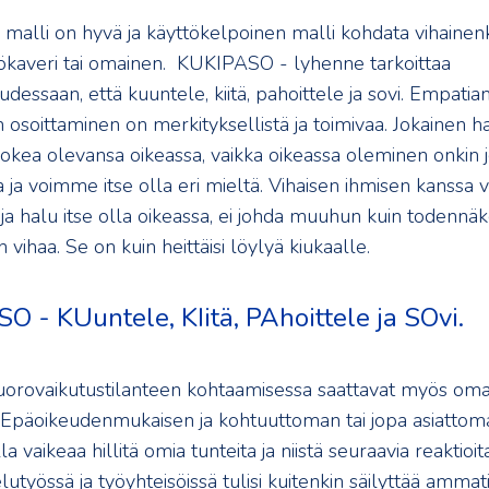
alli on hyvä ja käyttökelpoinen malli kohdata vihainenki
ökaveri tai omainen. KUKIPASO - lyhenne tarkoittaa
udessaan, että kuuntele, kiitä, pahoittele ja sovi. Empatian
 osoittaminen on merkityksellistä ja toimivaa. Jokainen h
 kokea olevansa oikeassa, vaikka oikeassa oleminen onkin 
 ja voimme itse olla eri mieltä. Vihaisen ihmisen kanssa v
ja halu itse olla oikeassa, ei johda muuhun kuin todennäkö
vihaa. Se on kuin heittäisi löylyä kiukaalle.
 - KUuntele, KIitä, PAhoittele ja SOvi.
orovaikutustilanteen kohtaamisessa saattavat myös oma
. Epäoikeudenmukaisen ja kohtuuttoman tai jopa asiatto
a vaikeaa hillitä omia tunteita ja niistä seuraavia reaktioita
utyössä ja työyhteisöissä tulisi kuitenkin säilyttää ammati