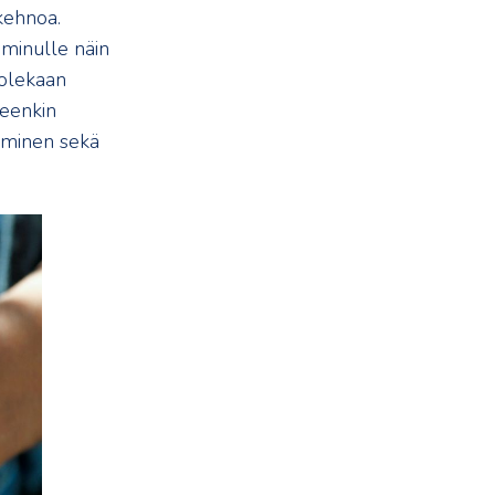
kehnoa.
minulle näin
 olekaan
leenkin
aaminen sekä