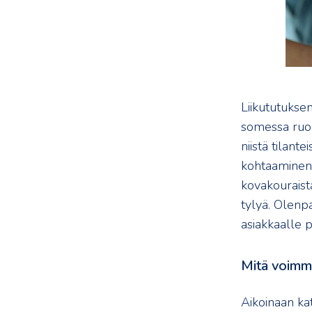
Liikututuksen
somessa ruod
niistä tilant
kohtaaminen o
kovakouraista
tylyä. Olenpa 
asiakkaalle p
Mitä voimm
Aikoinaan ka