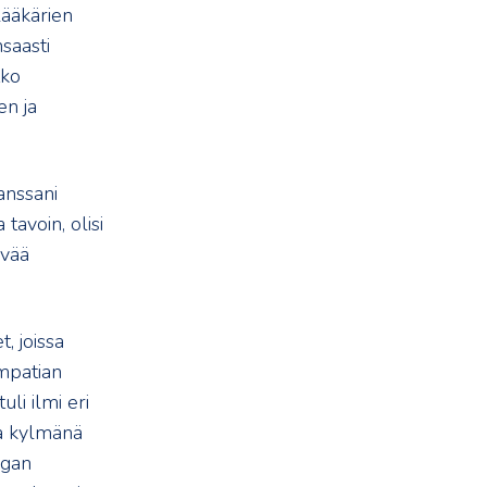
 lääkärien
saasti
tko
en ja
Kanssani
tavoin, olisi
ävää
, joissa
empatian
li ilmi eri
ja kylmänä
egan