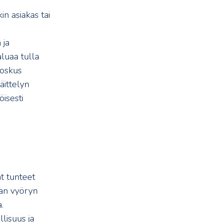
n asiakas tai
 ja
aluaa tulla
joskus
äittelyn
isesti
t tunteet
man vyöryn
.
llisuus ja