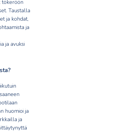
t tökeröön
et. Taustalla
et ja kohdat,
ohtaamista ja
a ja avuksi
sta?
iikutuin
n saaneen
potilaan
än huomioi ja
kkailla ja
ittäytynyttä