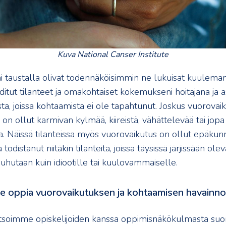
Kuva National Canser Institute
i taustalla olivat todennäköisimmin ne lukuisat kuulemani
itut tilanteet ja omakohtaiset kokemukseni hoitajana ja 
eista, joissa kohtaamista ei ole tapahtunut. Joskus vuorovaik
n ollut karmivan kylmää, kiireistä, vähättelevää tai jopa
. Näissä tilanteissa myös vuorovaikutus on ollut epäkunni
todistanut niitäkin tilanteita, joissa täysissä järjissään olev
uhutaan kuin idiootille tai kuulovammaiselle.
e oppia vuorovaikutuksen ja kohtaamisen havainno
tsoimme opiskelijoiden kanssa oppimisnäkökulmasta suom