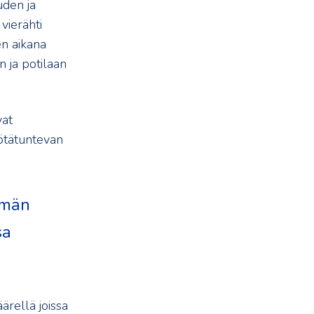
uden ja
vierähti
en aikana
n ja potilaan
vat
yötätuntevan
mmän
sa
äärellä joissa