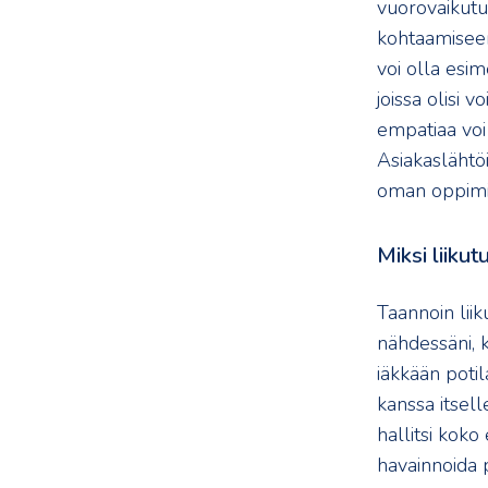
vuorovaikutu
kohtaamiseen
voi olla esim
joissa olisi 
empatiaa vo
Asiakaslähtöi
oman oppimi
Miksi liiku
Taannoin liik
nähdessäni, 
iäkkään potil
kanssa itsell
hallitsi koko
havainnoida p