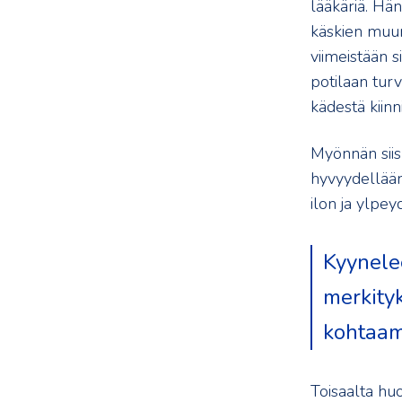
lääkäriä. Hän
käskien muun 
viimeistään s
potilaan turv
kädestä kiinni
Myönnän siis 
hyvyydellään 
ilon ja ylpe
Kyynele
merkity
kohtaam
Toisaalta huo