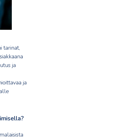
 tarinat,
asiakkaana
utus ja
oittavaa ja
alle
imisella?
alaisista