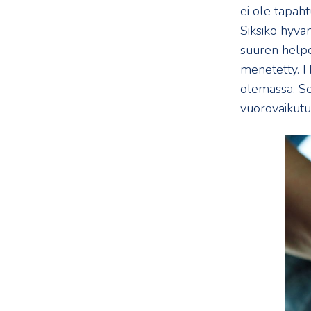
ei ole tapah
Siksikö hyvä
suuren helpo
menetetty. Hy
olemassa. Se
vuorovaikutus