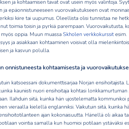
ksen ja kohtaamisen tavat ovat usein myös valintoja. Syy
 ja epäonnistuneeseen vuorovaikutukseen ovat moninais
erkiksi kiire tai uupumus. Oleellista olisi tunnistaa ne hetk
voinut toimia toisin ja pyrkiä parempaan. Vuorovaikutusta, k
i myös oppia. Muun muassa
Skholen verkkokurssit
esim.
syys ja asiakkaan kohtaaminen voisivat olla mielenkiintoisi
sen ja kasvun polulla.
tun onnistuneesta kohtaamisesta ja vuorovaikutukse
utuin katsoessani dokumenttisarjaa Norjan ensihoitajista. L
kuinka kauniisti nuori ensihoitaja kohtasi lonkkamurtuma
aan. Ilahduin siitä, kuinka hän ujostelematta kommunikoi 
een vieraalla kielellä englanniksi. Vaikutuin siitä, kuinka h
 ensihoitotilanteen ajan kokonaisuutta. Hänellä oli aikaa tar
otilaan vointia samalla kun huomioi potilaan ystäväksi es