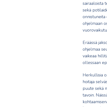
sairaaloista t
sekä potilaid
onnistuneita
ohjelmaan osa
vuorovaikutuks
Eräässä jakso
ohjelmaa seur
vaikeaa hilli
ollessaan ep
Herkullisia 
hoitaja selvä
puute sekä m
tavoin. Näiss
kohtaamisena