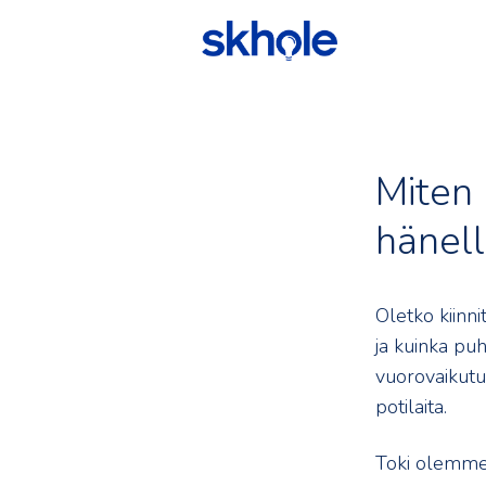
Miten 
hänel
Oletko kiinni
ja kuinka pu
vuorovaikutus
potilaita.
Toki olemme 