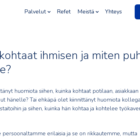
Palvelut
Refet
Meistä
Yhteys
kohtaat ihmisen ja miten pu
le?
ttänyt huomiota siihen, kuinka kohtaat potilaan, asiakkaan
hut hänelle? Tai ehkäpä olet kiinnittänyt huomiota kolleg
taitoihin ja siihen, kuinka hän kohtaa ja kohtelee työkaver
persoonaltamme erilaisia ja se on rikkautemme, mutta