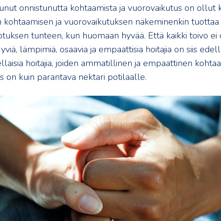
tunut onnistunutta kohtaamista ja vuorovaikutus on ollut 
n kohtaamisen ja vuorovaikutuksen näkeminenkin tuottaa 
tuksen tunteen, kun huomaan hyvää. Että kaikki toivo ei
viä, lämpimiä, osaavia ja empaattisia hoitajia on siis edel
llaisia hoitajia, joiden ammatillinen ja empaattinen koht
 on kuin parantava nektari potilaalle.