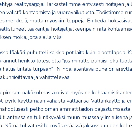
ehtyjä realitysarjoja. Tarkastelimme erityisesti hoitajien ja
en välistä kohtaamista ja vuorovaikutusta. Todistimme run
 esimerkkejä, mutta myöskin floppeja. En tiedä, hoksasiva
llistuneet lääkärit ja hoitajat jälkeenpäin niitä kohtaamis
en mokia, joita siellä vilisi.
ssa lääkäri puhutteli kaikkia potilaita kuin idioottilapsia. 
annut henkilö totesi, että ”jos minulle puhuisi joku tuolla 
tä halua tintata turpaan”. Niinpä, alentava puhe on ärsytt
äkunnioittavaa ja vähättelevää.
oppimisen näkökulmasta olivat myös ne kohtaamistilanteet
sti pyrki käyttämään vähäistä valtaansa. Vallankäyttö ja 
ahdollisesti pelko oman ammattitaidon paljastumisesta tu
ä tilanteissa se tuli näkyväksi muun muassa ylimielisenä 
. Nämä tulivat esille myös eräässä jaksossa uuden koll