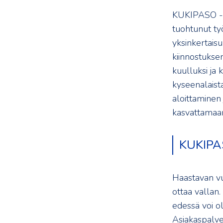
KUKIPASO - m
tuohtunut ty
yksinkertaisu
kiinnostuksen
kuulluksi ja
kyseenalaista
aloittaminen 
kasvattamaan 
KUKIPASO
Haastavan vu
ottaa vallan
edessä voi oll
Asiakaspalvel