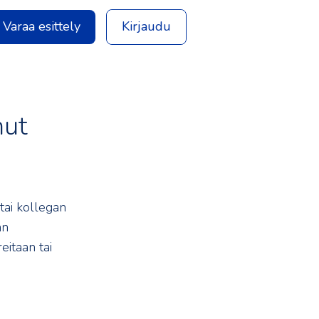
Varaa esittely
Kirjaudu
hut
 tai kollegan
an
eitaan tai