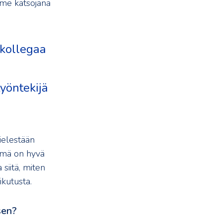
me katsojana
 kollegaa
työntekijä
ielestään
Tämä on hyvä
siitä, miten
ikutusta.
sen?