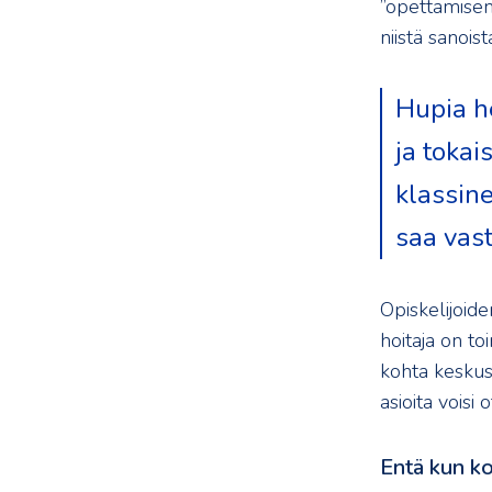
”opettamisen
niistä sanoist
Hupia he
ja tokai
klassine
saa vast
Opiskelijoide
hoitaja on to
kohta keskus
asioita voisi
Entä kun ko