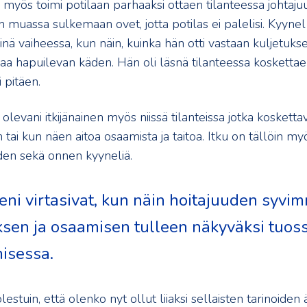
 myös toimi potilaan parhaaksi ottaen tilanteessa johtaju
muassa sulkemaan ovet, jotta potilas ei palelisi. Kyynel 
iinä vaiheessa, kun näin, kuinka hän otti vastaan kuljetuks
aa hapuilevan käden. Hän oli läsnä tilanteessa koskettae
 pitäen.
olevani itkijänainen myös niissä tilanteissa jotka kosketta
tai kun näen aitoa osaamista ja taitoa. Itku on tällöin m
yden sekä onnen kyyneliä.
eni virtasivat, kun näin hoitajuuden syvi
ksen ja osaamisen tulleen näkyväksi tuos
isessa.
lestuin, että olenko nyt ollut liiaksi sellaisten tarinoiden 