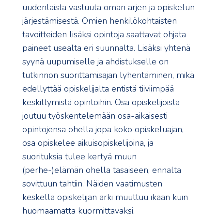
uudenlaista vastuuta oman arjen ja opiskelun
järjestämisestä. Omien henkilökohtaisten
tavoitteiden lisäksi opintoja saattavat ohjata
paineet usealta eri suunnalta. Lisäksi yhtenä
syynä uupumiselle ja ahdistukselle on
tutkinnon suorittamisajan lyhentäminen, mikä
edellyttää opiskelijalta entistä tiiviimpää
keskittymistä opintoihin. Osa opiskelijoista
joutuu työskentelemään osa-aikaisesti
opintojensa ohella jopa koko opiskeluajan,
osa opiskelee aikuisopiskelijoina, ja
suorituksia tulee kertyä muun
(perhe-)elämän ohella tasaiseen, ennalta
sovittuun tahtiin. Näiden vaatimusten
keskellä opiskelijan arki muuttuu ikään kuin
huomaamatta kuormittavaksi.