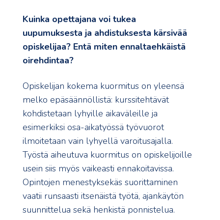
Kuinka opettajana voi tukea
uupumuksesta ja ahdistuksesta kärsivää
opiskelijaa? Entä miten ennaltaehkäistä
oirehdintaa?
Opiskelijan kokema kuormitus on yleensä
melko epäsäännöllistä: kurssitehtävät
kohdistetaan lyhyille aikaväleille ja
esimerkiksi osa-aikatyössä työvuorot
ilmoitetaan vain lyhyellä varoitusajalla.
Työstä aiheutuva kuormitus on opiskelijoille
usein siis myös vaikeasti ennakoitavissa.
Opintojen menestyksekäs suorittaminen
vaatii runsaasti itsenäistä työtä, ajankäytön
suunnittelua sekä henkistä ponnistelua.