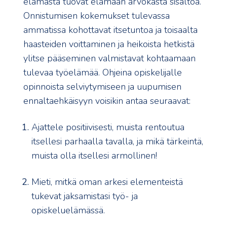
elämästä tuovat elämään arvokasta sisältöä.
Onnistumisen kokemukset tulevassa
ammatissa kohottavat itsetuntoa ja toisaalta
haasteiden voittaminen ja heikoista hetkistä
ylitse pääseminen valmistavat kohtaamaan
tulevaa työelämää. Ohjeina opiskelijalle
opinnoista selviytymiseen ja uupumisen
ennaltaehkäisyyn voisikin antaa seuraavat:
Ajattele positiivisesti, muista rentoutua
itsellesi parhaalla tavalla, ja mikä tärkeintä,
muista olla itsellesi armollinen!
Mieti, mitkä oman arkesi elementeistä
tukevat jaksamistasi työ- ja
opiskeluelämässä.