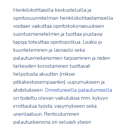
Henkilökohtaisilla keskusteluilla ja
opintosuunnitelman henkilökohtaistamisella
voidaan vaikuttaa opintokokonaisuuksien
suoritusmenetelmiin ja tuottaa joustavia
tapoja toteuttaa opintopolkua. Lisäksi jo
kuunteleminen ja läsnäolo sekä
palautusmekanismien tarjoaminen ja niiden
tärkeyden korostaminen tuottavat
helpotusta akuuttiin (miksei
pitkäkestoisempaankin) uupumukseen ja
ahdistukseen.
Onnistuneella palautumisella
on todettu olevan vaikutuksia mm. kykyyn
irrottautua työstä, väsymykseen sekä
unenlaatuun. Rentoutuminen
palautuskeinona on selvästi yleisin