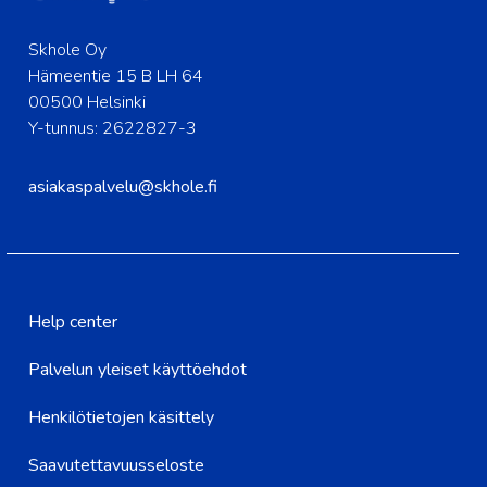
Skhole Oy
Hämeentie 15 B LH 64
00500 Helsinki
Y-tunnus: 2622827-3
asiakaspalvelu@skhole.fi
Help center
Palvelun yleiset käyttöehdot
Henkilötietojen käsittely
Saavutettavuusseloste