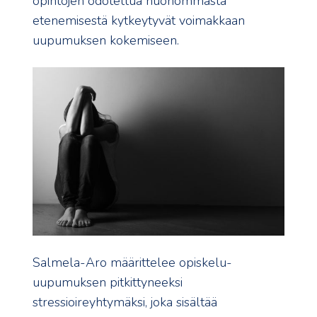
opintojen odotettua huonommasta
etenemisestä kytkeytyvät voimakkaan
uupumuksen kokemiseen.
Salmela-Aro määrittelee opiskelu-
uupumuksen pitkittyneeksi
stressioireyhtymäksi, joka sisältää