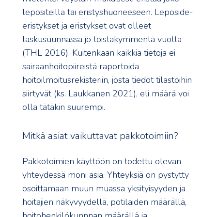
lepositeillä tai eristyshuoneeseen. Leposide-
eristykset ja eristykset ovat olleet
laskusuunnassa jo toistakymmentä vuotta
(THL 2016). Kuitenkaan kaikkia tietoja ei
sairaanhoitopiireistä raportoida
hoitoilmoitusrekisteriin, josta tiedot tilastoihin
siirtyvät (ks. Laukkanen 2021), eli määrä voi
olla tätäkin suurempi.
Mitkä asiat vaikuttavat pakkotoimiin?
Pakkotoimien käyttöön on todettu olevan
yhteydessä moni asia. Yhteyksiä on pystytty
osoittamaan muun muassa yksityisyyden ja
hoitajien näkyvyydellä, potilaiden määrällä,
hoitohenkilökunnnan määrällä ja