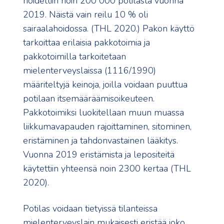
hoidettiin noin 200 000 potilasta vuonna
2019. Näistä vain reilu 10 % oli
sairaalahoidossa. (THL 2020.) Pakon käyttö
tarkoittaa erilaisia pakkotoimia ja
pakkotoimilla tarkoitetaan
mielenterveyslaissa (1116/1990)
määriteltyjä keinoja, joilla voidaan puuttua
potilaan itsemääräämisoikeuteen.
Pakkotoimiksi luokitellaan muun muassa
liikkumavapauden rajoittaminen, sitominen,
eristäminen ja tahdonvastainen lääkitys.
Vuonna 2019 eristämista ja lepositeitä
käytettiin yhteensä noin 2300 kertaa (THL
2020).
Potilas voidaan tietyissä tilanteissa
mielenterveyslain mukaisesti eristää joko