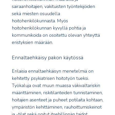
sairaanhoitajien, vakituisten työntekijöiden
sekä miesten osuudella
hoitohenkilökunnasta. Myös
hoitohenkilökunnan kyvyllä pohtia ja
kommunikoida on osoitettu olevan yhteyttä
eristyksien määrään.
Ennaltaehkäisy pakon käytössä
Erilaisia ennaltaehkäisyn menetelmiä on
kehitetty psykiatrisen hoitotyön tueksi.
Työkaluja ovat muun muassa väkivaltariskin
määrittäminen, riskitilanteiden tunnistaminen,
hoitajien asenteet ja puheet potilaita kohtaan,
ympäristön kehittäminen, rauhoittumiskeinot
ja -tilat sekä opitut itsehillinnän taidot