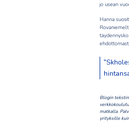
jo usean vuo
Hanna suosit
Rovaniemeltä
täydennyskou
ehdottomasti
”Skholes
hintansa
Blogin tekstin
verkkokoulutu
matkalla. Palv
yrityksille kui