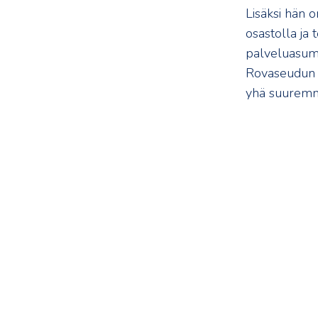
Lisäksi hän 
osastolla ja
palveluasumi
Rovaseudun Ho
yhä suuremma