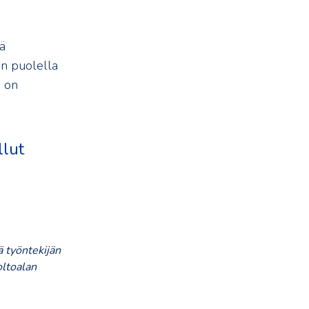
ä
en puolella
e on
llut
 työntekijän
oltoalan