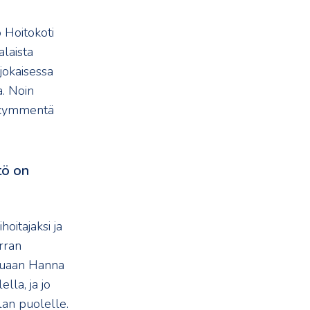
 Hoitokoti
laista
jokaisessa
a. Noin
takymmentä
tö on
oitajaksi ja
rran
ttuaan Hanna
lla, ja jo
lan puolelle.