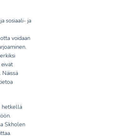
 sosiaali- ja
jotta voidaan
tarjoaminen.
erkiksi
 eivät
. Näissä
tietoa
 hetkellä
töön.
 ja Skholen
ttaa.