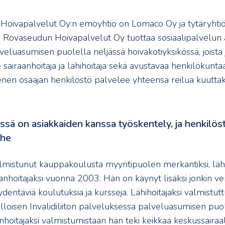
oivapalvelut Oy:n emoyhtiö on Lomaco Oy ja tytäryhtiö
. Rovaseudun Hoivapalvelut Oy tuottaa sosiaalipalvelun a
eluasumisen puolella neljässä hoivakotiyksikössä, joista 
sairaanhoitaja ja lähihoitaja sekä avustavaa henkilökunta
nen osaajan henkilöstö palvelee yhteensä reilua kuut
ssä on asiakkaiden kanssa työskentely, ja henkilös
ihe
mistunut kauppakoulusta myyntipuolen merkantiksi, lähih
anhoitajaksi vuonna 2003. Hän on käynyt lisäksi jonkin ve
dentäviä koulutuksia ja kursseja. Lähihoitajaksi valmistu
illoisen Invalidiliiton palveluksessa palveluasumisen puole
nhoitajaksi valmistumistaan hän teki keikkaa keskussairaa