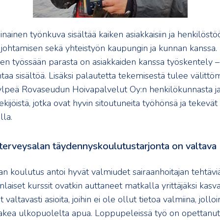
inen työnkuva sisältää kaiken asiakkaisiin ja henkilöstöö
n johtamisen sekä yhteistyön kaupungin ja kunnan kanssa
en työssään parasta on asiakkaiden kanssa työskentely –
ntaa sisältöä. Lisäksi palautetta tekemisestä tulee välittö
 ylpeä Rovaseudun Hoivapalvelut Oy:n henkilökunnasta ja 
ekijöistä, jotka ovat hyvin sitoutuneita työhönsä ja tekevät
lla.
a terveysalan täydennyskoulutustarjonta on valtava
an koulutus antoi hyvät valmiudet sairaanhoitajan tehtävi
aiset kurssit ovatkin auttaneet matkalla yrittäjäksi kasv
 valtavasti asioita, joihin ei ole ollut tietoa valmiina, jollo
 hakea ulkopuolelta apua. Loppupeleissä työ on opettanut