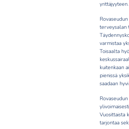
yrittäjyyteen.
Rovaseudun Ho
terveysalan 
Täydennyskou
varmistaa yks
Toisaalta hy
keskussairaal
kuitenkaan ai
pienissä yksi
saadaan hyvin
Rovaseudun H
ylivoimaises
Vuosittaista
tarjontaa sek