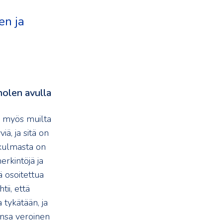
en ja
holen avulla
a myös muilta
iä, ja sitä on
ökulmasta on
rkintöjä ja
 osoitettua
ii, että
 tykätään, ja
ansa veroinen