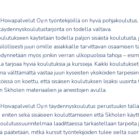
ivapalvelut Oy:n työntekijöillä on hyvä pohjakoulutus, ja
täydennyskoulutustarjonta on todella valtava.
lutukseen käytetään todella paljon sisäistä koulutusta, 
ilöllisesti juuri omille asiakkaille tarvittavan osaamisen 
ödynnetään myös jonkin verran ulkopuolisia tahoja – esim
a tarjoaa hyviä koulutuksia ja kursseja. Kaikki koulutukset
na välttämättä vastaa juuri kyseisten yksiköiden tarpeisiin
köissä on koettu, että sisäisen koulutuksen lisäksi uusinta 
 Skholen materiaalien ja aineistojen avulla.
oivapalvelut Oy:n täydennyskoulutus perustuukin tällä
ti eniten sekä sisäiseen kouluttamiseen että Skholen käyt
 koulutussuunnitelmaa laadittaessa tarkastellaan tarpeita
ä päätetään, mitkä kurssit työntekijöiden tulee sieltä suori