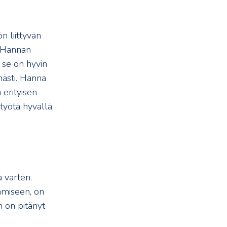
n liittyvän
. Hannan
 se on hyvin
mästi. Hanna
erityisen
 työtä hyvällä
ä varten.
amiseen, on
in on pitänyt