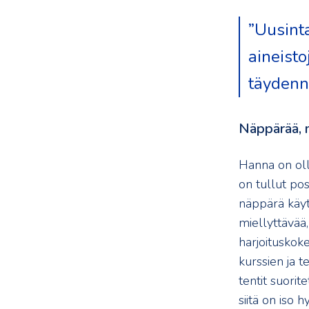
”Uusinta
aineisto
täydenn
Näppärää, m
Hanna on oll
on tullut pos
näppärä käyt
miellyttävää,
harjoituskok
kurssien ja t
tentit suorit
siitä on iso