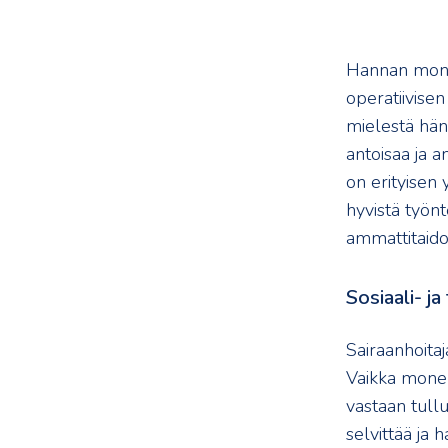
Hannan monina
operatiivise
mielestä hän
antoisaa ja a
on erityisen
hyvistä työnt
ammattitaido
Sosiaali- j
Sairaanhoitaj
Vaikka monenl
vastaan tullut
selvittää ja