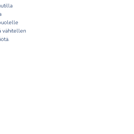
utilla
a
puolelle
ä vähitellen
ötä.