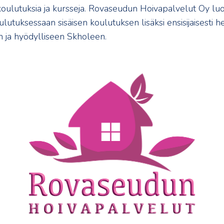
koulutuksia ja kursseja. Rovaseudun Hoivapalvelut Oy luo
utuksessaan sisäisen koulutuksen lisäksi ensisijaisesti 
n ja hyödylliseen Skholeen.