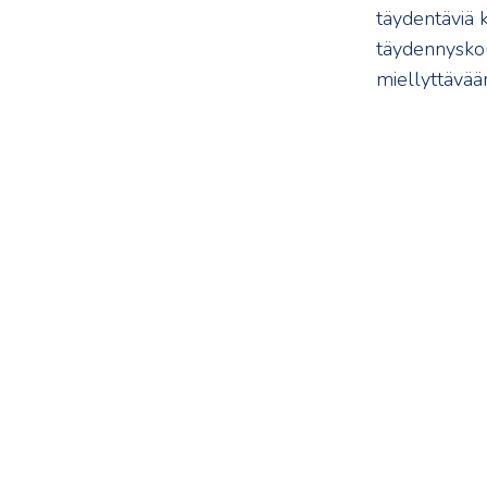
täydentäviä 
täydennyskoul
miellyttävää