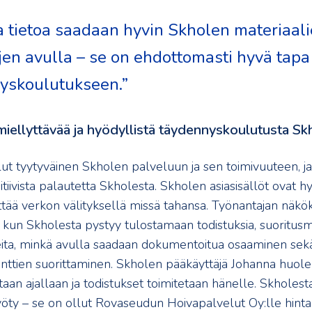
 tietoa saadaan hyvin Skholen materiaali
jen avulla – se on ehdottomasti hyvä tapa
yskoulutukseen.”
iellyttävää ja hyödyllistä täydennyskoulutusta Sk
ut tyytyväinen Skholen palveluun ja sen toimivuuteen, j
itiivista palautetta Skholesta. Skholen asiasisällöt ovat hyv
tää verkon välityksellä missä tahansa. Työnantajan näk
 kun Skholesta pystyy tulostamaan todistuksia, suoritusme
eita, minkä avulla saadaan dokumentoitua osaaminen sekä
enttien suorittaminen. Skholen pääkäyttäjä Johanna huoleht
etaan ajallaan ja todistukset toimitetaan hänelle. Skholesta
 hyöty – se on ollut Rovaseudun Hoivapalvelut Oy:lle hint