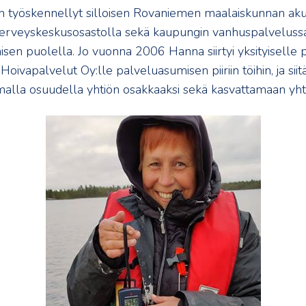
on työskennellyt silloisen Rovaniemen maalaiskunnan aku
 terveyskeskusosastolla sekä kaupungin vanhuspalveluss
sen puolella. Jo vuonna 2006 Hanna siirtyi yksityiselle 
ivapalvelut Oy:lle palveluasumisen piiriin töihin, ja siit
lla osuudella yhtiön osakkaaksi sekä kasvattamaan yhti