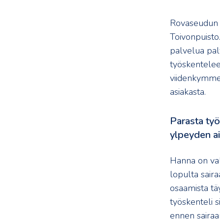
Rovaseudun H
Toivonpuisto
palvelua palv
työskentelee 
viidenkymme
asiakasta.
Parasta työ
ylpeyden a
Hanna on val
lopulta saira
osaamista täy
työskenteli s
ennen sairaa