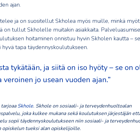
den ajan.
telee ja on suositellut Skholea myös muille, minkä myöt
 on tullut Skholelle muitakin asiakkaita. Palveluasumis
lutuksen hoitaminen onnistuu hyvin Skholen kautta – s
 hyvä tapa täydennyskoulutukseen.
ta tykätään, ja siitä on iso hyöty – se on o
 veroinen jo usean vuoden ajan.”
 tarjoaa
Skhole
. Skhole on sosiaali- ja terveydenhuoltoalan
spalvelu, joka kulkee mukana sekä koulutuksen järjestäjän että
elu sopii täydennyskoulutukseen niin sosiaali- ja terveydenhu
n opiskelun tueksi alan opiskelijoille.