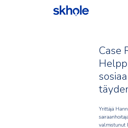
Case 
Helppo
sosiaa
täyde
Yrittäjä Han
sairaanhoitaj
valmistunut l