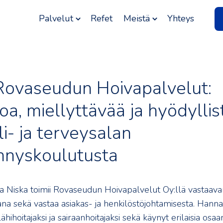
Palvelut
Refet
Meistä
Yhteys
Rovaseudun Hoivapalvelut:
a, miellyttävää ja hyödyllis
li- ja terveysalan
nnyskoulutusta
na Niska toimii Rovaseudun Hoivapalvelut Oy:llä vastaav
ana sekä vastaa asiakas- ja henkilöstöjohtamisesta. Hann
ähihoitajaksi ja sairaanhoitajaksi sekä käynyt erilaisia osaa