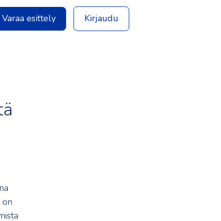
Varaa esittely
Kirjaudu
tä
ana
a on
mista