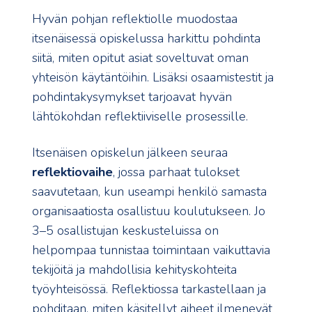
Hyvän pohjan reflektiolle muodostaa
itsenäisessä opiskelussa harkittu pohdinta
siitä, miten opitut asiat soveltuvat oman
yhteisön käytäntöihin. Lisäksi osaamistestit ja
pohdintakysymykset tarjoavat hyvän
lähtökohdan reflektiiviselle prosessille.
Itsenäisen opiskelun jälkeen seuraa
reflektiovaihe
, jossa parhaat tulokset
saavutetaan, kun useampi henkilö samasta
organisaatiosta osallistuu koulutukseen. Jo
3–5 osallistujan keskusteluissa on
helpompaa tunnistaa toimintaan vaikuttavia
tekijöitä ja mahdollisia kehityskohteita
työyhteisössä. Reflektiossa tarkastellaan ja
pohditaan, miten käsitellyt aiheet ilmenevät