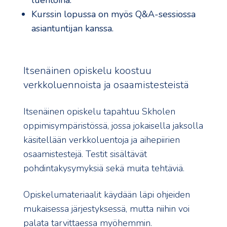
luentoina.
Kurssin lopussa on myös Q&A-sessiossa
asiantuntijan kanssa.
Itsenäinen opiskelu koostuu
verkkoluennoista ja osaamistesteistä
Itsenäinen opiskelu tapahtuu Skholen
oppimisympäristössä, jossa jokaisella jaksolla
käsitellään verkkoluentoja ja aihepiirien
osaamistestejä. Testit sisältävät
pohdintakysymyksiä sekä muita tehtäviä.
Opiskelumateriaalit käydään läpi ohjeiden
mukaisessa järjestyksessä, mutta niihin voi
palata tarvittaessa myöhemmin.