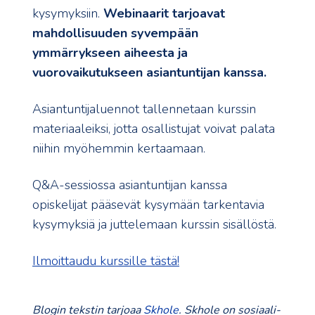
kysymyksiin.
Webinaarit tarjoavat
mahdollisuuden syvempään
ymmärrykseen aiheesta ja
vuorovaikutukseen asiantuntijan kanssa.
Asiantuntijaluennot tallennetaan kurssin
materiaaleiksi, jotta osallistujat voivat palata
niihin myöhemmin kertaamaan.
Q&A-sessiossa asiantuntijan kanssa
opiskelijat pääsevät kysymään tarkentavia
kysymyksiä ja juttelemaan kurssin sisällöstä.
Ilmoittaudu kurssille tästä!
Blogin tekstin tarjoaa
Skhole
. Skhole on sosiaali-