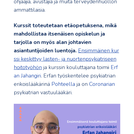
ohjaajia, avustajia ja muita terveydenhuollon
ammattilaisia.
Kurssit toteutetaan etäopetuksena, mikä
mahdollistaa itsenäisen opiskelun ja
tarjolla on myös alan johtavien
asiantuntijoiden luentoja.
Ensimmäinen kur
ssi keskittyy lasten- ja nuortenpsykiatriseen
hoitotyöhön
ja kurssin kouluttajana toimii
Erf
an Jahangiri
. Erfan työskentelee psykiatrian
erikoislääkärinä
Pohteella
ja on
Coronarian
psykiatrian vastuulääkäri.