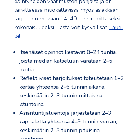
esiintyneiden vaatimusten pohjalta ja on
tarvittaessa muokattavissa myös asiakkaan
tarpeiden mukaan 14–40 tunnin mittaiseksi
kokonaisuudeksi. Tästä voit kysyä lisää
Lauril
ta!
Itsenäiset opinnot kestävät 8–24 tuntia,
joista median katseluun varataan 2–6
tuntia.
Reflektiiviset harjoitukset toteutetaan 1–2
kertaa yhteensä 2–6 tunnin aikana,
keskimäärin 2–3 tunnin mittaisina
istuntoina.
Asiantuntijaluentoja järjestetään 2–3
kappaletta yhteensä 4–9 tunnin verran,
keskimäärin 2–3 tunnin pituisina