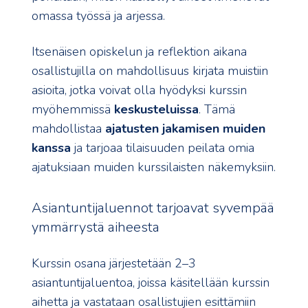
omassa työssä ja arjessa.
Itsenäisen opiskelun ja reflektion aikana
osallistujilla on mahdollisuus kirjata muistiin
asioita, jotka voivat olla hyödyksi kurssin
myöhemmissä
keskusteluissa
. Tämä
mahdollistaa
ajatusten jakamisen muiden
kanssa
ja tarjoaa tilaisuuden peilata omia
ajatuksiaan muiden kurssilaisten näkemyksiin.
Asiantuntijaluennot tarjoavat syvempää
ymmärrystä aiheesta
Kurssin osana järjestetään 2–3
asiantuntijaluentoa, joissa käsitellään kurssin
aihetta ja vastataan osallistujien esittämiin