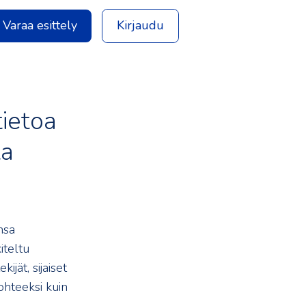
Varaa esittely
Kirjaudu
tietoa
ta
nsa
iteltu
ijät, sijaiset
hteeksi kuin