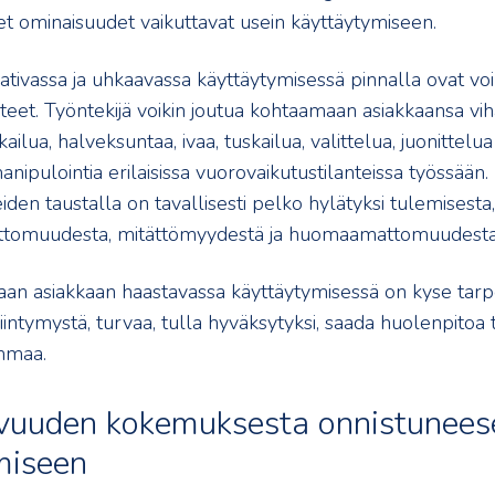
et ominaisuudet vaikuttavat usein käyttäytymiseen.
ativassa ja uhkaavassa käyttäytymisessä pinnalla ovat v
nteet. Työntekijä voikin joutua kohtaamaan asiakkaansa viha
ailua, halveksuntaa, ivaa, tuskailua, valittelua, juonittelua
nipulointia erilaisissa vuorovaikutustilanteissa työssään.
iden taustalla on tavallisesti pelko hylätyksi tulemisesta,
ttomuudesta, mitättömyydestä ja huomaamattomuudesta
aan asiakkaan haastavassa käyttäytymisessä on kyse tar
iintymystä, turvaa, tulla hyväksytyksi, saada huolenpitoa t
mmaa.
vuuden kokemuksesta onnistunees
miseen