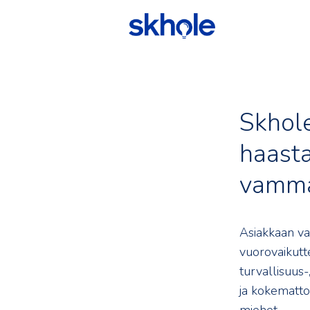
Skhole
haast
vamma
Asiakkaan va
vuorovaikutte
turvallisuus-
ja kokematto