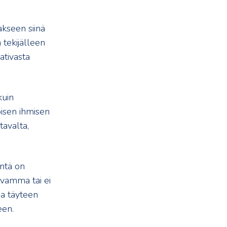
kseen siinä
 tekijälleen
ativasta
kuin
oisen ihmisen
tavalta,
intä on
svamma tai ei
a täyteen
een.