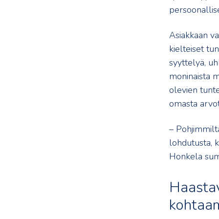
persoonallis
Asiakkaan va
kielteiset tu
syyttelyä, uhk
moninaista ma
olevien tunte
omasta arvo
– Pohjimmilt
lohdutusta, k
Honkela su
Haasta
kohtaa