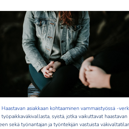
i
Haastavan asiakkaan kohtaaminen vammaistyössä -verk
a työpaikkaväkivallasta, syistä, jotka vaikuttavat haastavan
en sekä työnantajan ja työntekijän vastuista väkivaltatila