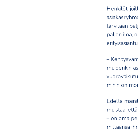
Henkilöt, jo
asiakasryhmä
tarvitaan pa
paljon iloa, 
erityisasian
– Kehitysvam
muidenkin as
vuorovaikutu
mihin on mon
Edellä mainit
muistaa, että
– on oma per
mittaansa ih