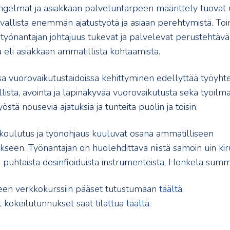
ngelmat ja asiakkaan palveluntarpeen määrittely tuovat 
allista enemmän ajatustyötä ja asiaan perehtymistä. Toi
 työnantajan johtajuus tukevat ja palvelevat perustehtäv
 eli asiakkaan ammatillista kohtaamista.
sa vuorovaikutustaidoissa kehittyminen edellyttää työyht
ista, avointa ja läpinäkyvää vuorovaikutusta sekä työilmapi
yöstä nousevia ajatuksia ja tunteita puolin ja toisin.
oulutus ja työnohjaus kuuluvat osana ammatilliseen
kseen. Työnantajan on huolehdittava niistä samoin uin kir
 puhtaista desinfioiduista instrumenteista, Honkela summ
een verkkokurssiin pääset tutustumaan
täältä.
kokeilutunnukset saat tilattua
täältä.