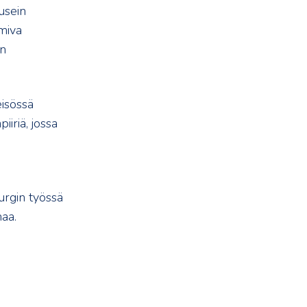
usein
miva
än
eisössä
iriä, jossa
urgin työssä
aa.