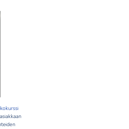
kokurssi
 asiakkaan
nteiden