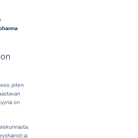
n
ohanna
 on
ssi, joten
Haastavan
 syynä on
eiskunnasta,
yshäiriöt ja