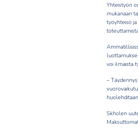
Yhteistyön o
mukanaan tav
työyhteisö ja
toteuttamista
Ammatillisis
luottamuksell
voi ilmaista t
– Täydennysk
vuorovaikutu
huolehditaan
Skholen uut
Maksuttomat 