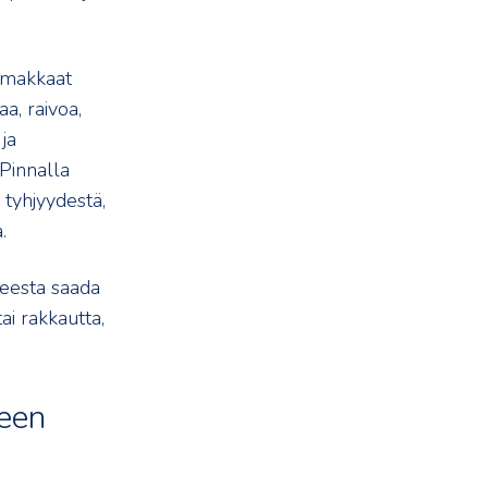
oimakkaat
a, raivoa,
 ja
 Pinnalla
 tyhjyydestä,
.
peesta saada
ai rakkautta,
een