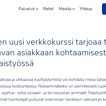
Palvelut
Refet
Meistä
Yhteys
n uusi verkkokurssi tarjoaa 
avan asiakkaan kohtaamises
istyössä
ativaa ja uhkaavaa käyttäytymistä voi kohdata missä taha
isissa työtilanteissa. Riskiammateiksi on perinteisesti luok
, opetus- sekä sosiaali- ja terveysalan ammatit. Naistyöntek
mat työntekijät joutuvat enemmän henkisen väkivallan ko