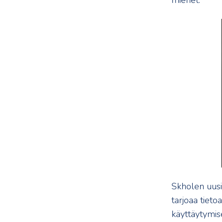
miehet.
Skholen uus
tarjoaa tieto
käyttäytymise