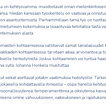
illa on kehitysvamma, muodostavat oman mielenkiintoisen
nsä. Heidän kanssaan työskentely on vaativaa ja onnistua
ljon asiantuntemusta. Parhaimmillaan tämä työ on tuottaa
onnistumisen kokemuksia ja lisääntyvää tietotaitoa tästä va
tuntemuksen alasta.
maisten kohtaamisessa vallitsevat samat lainalaisuudet 
iakkaiden kohtaamisessa: tarvitaan aikaa, arvonantoa ja t
kselle herkistymistä. Joskus kohtaaminen voi tuntua haas
ia syitä, Johanna Honkela muistuttaa.
ut seikat asettavat joitakin vaatimuksia hoitotyölle. Tärke
 jokaisella kohdattavalla ihmisellä – olipa hänellä kehity
soonallisuutensa, temperamenttinsa ja oikeutensa kasva
misenä omine vahvuuksineen, vaikeuksineen ja rajoituksin