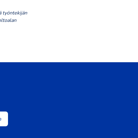
 työntekijän
oltoalan
e