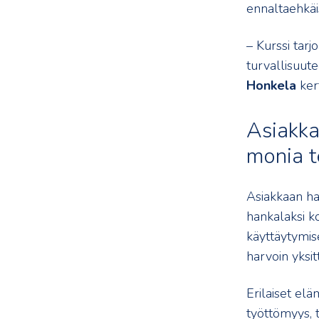
ennaltaehkäis
– Kurssi tarj
turvallisuut
Honkela
ker
Asiakka
monia te
Asiakkaan haa
hankalaksi ko
käyttäytymise
harvoin yksit
Erilaiset elä
työttömyys, 