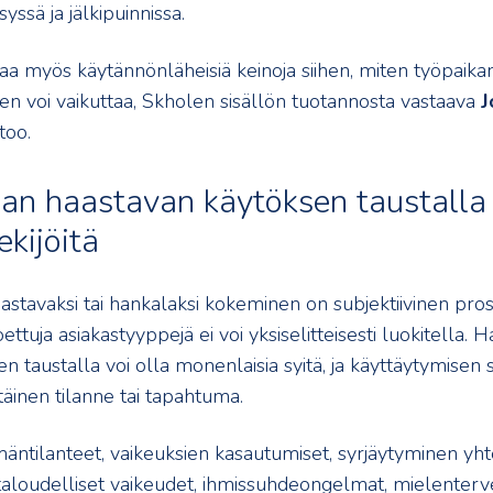
yssä ja jälkipuinnissa.
oaa myös käytännönläheisiä keinoja siihen, miten työpaika
een voi vaikuttaa, Skholen sisällön tuotannosta vastaava
J
too.
an haastavan käytöksen taustalla
kijöitä
stavaksi tai hankalaksi kokeminen on subjektiivinen prose
ettuja asiakastyyppejä ei voi yksiselitteisesti luokitella. 
n taustalla voi olla monenlaisia syitä, ja käyttäytymisen
täinen tilanne tai tapahtuma.
mäntilanteet, vaikeuksien kasautumiset, syrjäytyminen yht
taloudelliset vaikeudet, ihmissuhdeongelmat, mielenterve