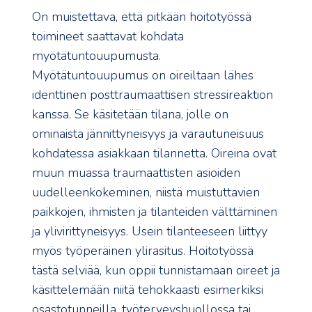
On muistettava, että pitkään hoitotyössä
toimineet saattavat kohdata
myötätuntouupumusta.
Myötätuntouupumus on oireiltaan lähes
identtinen posttraumaattisen stressireaktion
kanssa. Se käsitetään tilana, jolle on
ominaista jännittyneisyys ja varautuneisuus
kohdatessa asiakkaan tilannetta. Oireina ovat
muun muassa traumaattisten asioiden
uudelleenkokeminen, niistä muistuttavien
paikkojen, ihmisten ja tilanteiden välttäminen
ja ylivirittyneisyys. Usein tilanteeseen liittyy
myös työperäinen ylirasitus. Hoitotyössä
tästä selviää, kun oppii tunnistamaan oireet ja
käsittelemään niitä tehokkaasti esimerkiksi
osastotunneilla, työterveyshuollossa tai