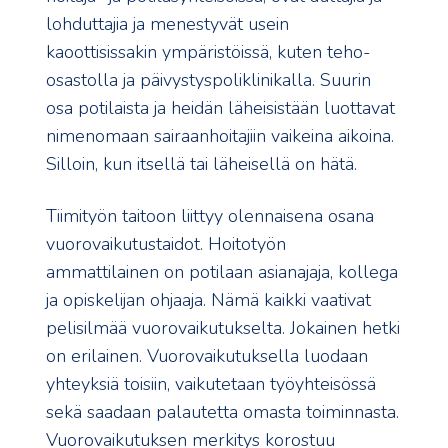
lohduttajia ja menestyvät usein
kaoottisissakin ympäristöissä, kuten teho-
osastolla ja päivystyspoliklinikalla. Suurin
osa potilaista ja heidän läheisistään luottavat
nimenomaan sairaanhoitajiin vaikeina aikoina.
Silloin, kun itsellä tai läheisellä on hätä.
Tiimityön taitoon liittyy olennaisena osana
vuorovaikutustaidot. Hoitotyön
ammattilainen on potilaan asianajaja, kollega
ja opiskelijan ohjaaja. Nämä kaikki vaativat
pelisilmää vuorovaikutukselta. Jokainen hetki
on erilainen. Vuorovaikutuksella luodaan
yhteyksiä toisiin, vaikutetaan työyhteisössä
sekä saadaan palautetta omasta toiminnasta.
Vuorovaikutuksen merkitys korostuu