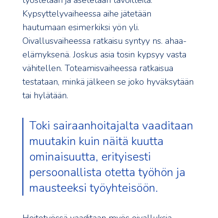
työstetään ja asetetaan tavoitteita.
Kypsyttelyvaiheessa aihe jätetään
hautumaan esimerkiksi yön yli.
Oivallusvaiheessa ratkaisu syntyy ns. ahaa-
elämyksenä. Joskus asia tosin kypsyy vasta
vähitellen. Toteamisvaiheessa ratkaisua
testataan, minkä jälkeen se joko hyväksytään
tai hylätään.
Toki sairaanhoitajalta vaaditaan
muutakin kuin näitä kuutta
ominaisuutta, erityisesti
persoonallista otetta työhön ja
mausteeksi työyhteisöön.