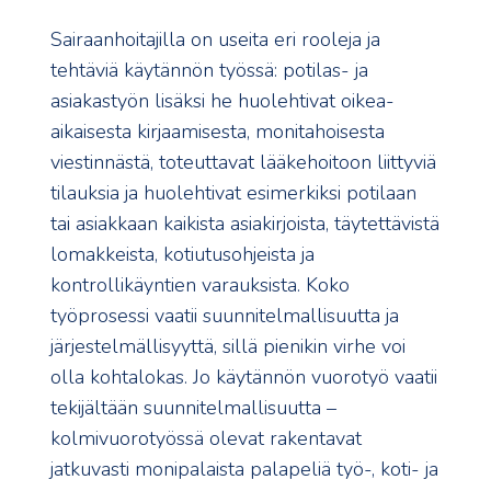
Sairaanhoitajilla on useita eri rooleja ja
tehtäviä käytännön työssä: potilas- ja
asiakastyön lisäksi he huolehtivat oikea-
aikaisesta kirjaamisesta, monitahoisesta
viestinnästä, toteuttavat lääkehoitoon liittyviä
tilauksia ja huolehtivat esimerkiksi potilaan
tai asiakkaan kaikista asiakirjoista, täytettävistä
lomakkeista, kotiutusohjeista ja
kontrollikäyntien varauksista. Koko
työprosessi vaatii suunnitelmallisuutta ja
järjestelmällisyyttä, sillä pienikin virhe voi
olla kohtalokas. Jo käytännön vuorotyö vaatii
tekijältään suunnitelmallisuutta –
kolmivuorotyössä olevat rakentavat
jatkuvasti monipalaista palapeliä työ-, koti- ja