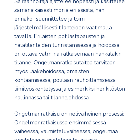
Sairaanhoitaja ajattelee nopeasti ja käsittelee
samanaikaisesti monia eri asioita, hän
ennakoi, suunnittelee ja toimii
järjestelmällisesti tilanteiden vaatimalla
tavalla. Erilaisten potilastapausten ja
hätätilanteiden tunnistamisessa ja hoidossa
on oltava valmiina ratkaisemaan hankalakin
tilanne. Ongelmanratkaisutaitoa tarvitaan
myös lääkehoidossa, omaisten
kohtaamisessa, potilaan rauhoittamisessa,
tiimityöskentelyssä ja esimerkiksi henkilöstön
hallinnassa tai tilannejohdossa.
Ongelmanratkaisu on nelivaiheinen prosessi:
Ongelmanratkaisussa ensimmäisessä
vaiheessa, valmisteluvaiheessa, ongelmaa