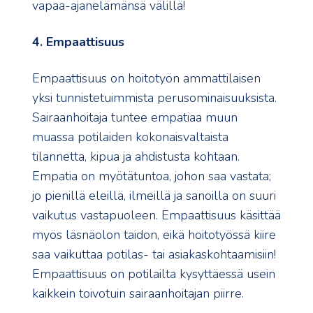
vapaa-ajanelämänsä välillä!
4. Empaattisuus
Empaattisuus on hoitotyön ammattilaisen
yksi tunnistetuimmista perusominaisuuksista.
Sairaanhoitaja tuntee empatiaa muun
muassa potilaiden kokonaisvaltaista
tilannetta, kipua ja ahdistusta kohtaan.
Empatia on myötätuntoa, johon saa vastata;
jo pienillä eleillä, ilmeillä ja sanoilla on suuri
vaikutus vastapuoleen. Empaattisuus käsittää
myös läsnäolon taidon, eikä hoitotyössä kiire
saa vaikuttaa potilas- tai asiakaskohtaamisiin!
Empaattisuus on potilailta kysyttäessä usein
kaikkein toivotuin sairaanhoitajan piirre.