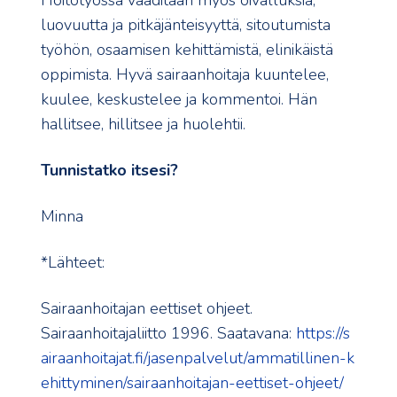
Hoitotyössä vaaditaan myös oivalluksia,
luovuutta ja pitkäjänteisyyttä, sitoutumista
työhön, osaamisen kehittämistä, elinikäistä
oppimista. Hyvä sairaanhoitaja kuuntelee,
kuulee, keskustelee ja kommentoi. Hän
hallitsee, hillitsee ja huolehtii.
Tunnistatko itsesi?
Minna
*Lähteet:
Sairaanhoitajan eettiset ohjeet.
Sairaanhoitajaliitto 1996. Saatavana:
https://s
airaanhoitajat.fi/jasenpalvelut/ammatillinen-k
ehittyminen/sairaanhoitajan-eettiset-ohjeet/