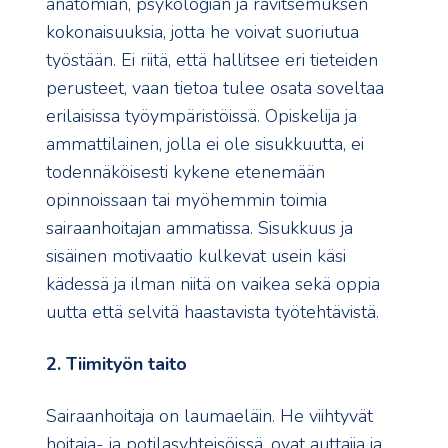
anatomian, psykologian ja ravitsemuksen
kokonaisuuksia, jotta he voivat suoriutua
työstään. Ei riitä, että hallitsee eri tieteiden
perusteet, vaan tietoa tulee osata soveltaa
erilaisissa työympäristöissä. Opiskelija ja
ammattilainen, jolla ei ole sisukkuutta, ei
todennäköisesti kykene etenemään
opinnoissaan tai myöhemmin toimia
sairaanhoitajan ammatissa. Sisukkuus ja
sisäinen motivaatio kulkevat usein käsi
kädessä ja ilman niitä on vaikea sekä oppia
uutta että selvitä haastavista työtehtävistä.
2. Tiimityön taito
Sairaanhoitaja on laumaeläin. He viihtyvät
hoitaja- ja potilasyhteisöissä, ovat auttajia ja