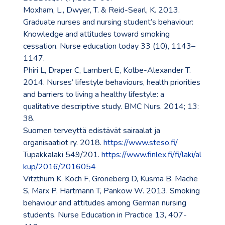
Moxham, L., Dwyer, T. & Reid-Searl, K. 2013.
Graduate nurses and nursing student’s behaviour:
Knowledge and attitudes toward smoking
cessation. Nurse education today 33 (10), 1143–
1147.
Phiri L, Draper C, Lambert E, Kolbe-Alexander T.
2014. Nurses’ lifestyle behaviours, health priorities
and barriers to living a healthy lifestyle: a
qualitative descriptive study. BMC Nurs. 2014; 13:
38.
Suomen terveyttä edistävät sairaalat ja
organisaatiot ry. 2018.
https://www.steso.fi/
Tupakkalaki 549/201.
https://www.finlex.fi/fi/laki/al
kup/2016/2016054
Vitzthum K, Koch F, Groneberg D, Kusma B, Mache
S, Marx P, Hartmann T, Pankow W. 2013. Smoking
behaviour and attitudes among German nursing
students. Nurse Education in Practice 13, 407-