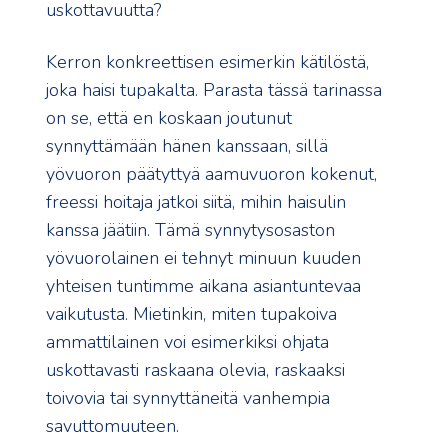
uskottavuutta?
Kerron konkreettisen esimerkin kätilöstä,
joka haisi tupakalta. Parasta tässä tarinassa
on se, että en koskaan joutunut
synnyttämään hänen kanssaan, sillä
yövuoron päätyttyä aamuvuoron kokenut,
freessi hoitaja jatkoi siitä, mihin haisulin
kanssa jäätiin. Tämä synnytysosaston
yövuorolainen ei tehnyt minuun kuuden
yhteisen tuntimme aikana asiantuntevaa
vaikutusta. Mietinkin, miten tupakoiva
ammattilainen voi esimerkiksi ohjata
uskottavasti raskaana olevia, raskaaksi
toivovia tai synnyttäneitä vanhempia
savuttomuuteen.