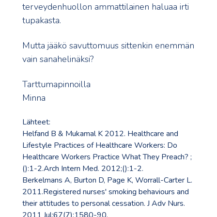
terveydenhuollon ammattilainen haluaa irti
tupakasta.
Mutta jääkö savuttomuus sittenkin enemmän
vain sanahelinäksi?
Tarttumapinnoilla
Minna
Lähteet:
Helfand B & Mukamal K 2012. Healthcare and
Lifestyle Practices of Healthcare Workers: Do
Healthcare Workers Practice What They Preach? ;
():1-2.Arch Intern Med. 2012;():1-2.
Berkelmans A, Burton D, Page K, Worrall-Carter L.
2011.Registered nurses' smoking behaviours and
their attitudes to personal cessation. J Adv Nurs.
2011 Jul;67(7):1580-90.