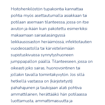
Hoitohenkilöstön tupakointia kannattaa
pohtia myös asettautumalla asiakkaan tai
potilaan asemaan tilanteessa, jossa on itse
avuton ja ikään kuin pakotettu esimerkiksi
makaamaan sairaalasängyssä
leikkausosaston heräämössä, infektiotautien
vuodeosastolla tai kärvistelemään
supistuskivuissa synnytyshuoneen
jumppapallon päällä. Tilanteeseen, jossa on
oikeasti joko sairas, huonovointinen tai
jollakin tavalla toimintakyvytön. Jos sillä
hetkellä vastassa on (kärjistetysti)
pahahajuinen ja taukojaan alati pohtiva
ammattilainen, herättääkö hän potilaassa
luottamusta, ammattimaisuutta ja