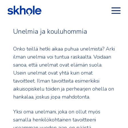
Unelmia ja kouluhommia
Onko teillä hetki aikaa puhua unelmista? Arki
ilman unelmia voi tuntua raskaalta. Voidaan
sanoa, että unelmat ovat elämän suola.
Usein unelmat ovat yhtä kuin omat
tavoitteet. Ilman tavoitteita esimerkiksi
aikuisopiskelu töiden ja perhearjen ohella on
hankalaa, joskus jopa mahdotonta.
Yksi oma unelmani, joka on ollut myös
samalla henkilökohtainen tavoitteeni
useamman vuoden ajan, on päästä