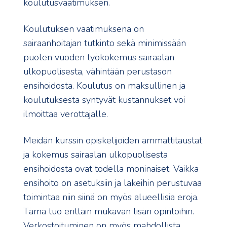
koulutusvaatimuksen.
Koulutuksen vaatimuksena on
sairaanhoitajan tutkinto sekä minimissään
puolen vuoden työkokemus sairaalan
ulkopuolisesta, vähintään perustason
ensihoidosta. Koulutus on maksullinen ja
koulutuksesta syntyvät kustannukset voi
ilmoittaa verottajalle.
Meidän kurssin opiskelijoiden ammattitaustat
ja kokemus sairaalan ulkopuolisesta
ensihoidosta ovat todella moninaiset. Vaikka
ensihoito on asetuksiin ja lakeihin perustuvaa
toimintaa niin siinä on myös alueellisia eroja.
Tämä tuo erittäin mukavan lisän opintoihin.
Verkostoituminen on myös mahdollista