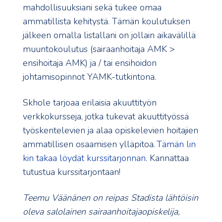
mahdollisuuksiani sekä tukee omaa
ammatillista kehitystä. Tämän koulutuksen
jälkeen omalla listallani on jollain aikavälillä
muuntokoulutus (sairaanhoitaja AMK >
ensihoitaja AMK) ja / tai ensihoidon
johtamisopinnot YAMK-tutkintona.
Skhole tarjoaa erilaisia akuuttityön
verkkokursseja, jotka tukevat akuuttityössä
työskentelevien ja alaa opiskelevien hoitajien
ammatillisen osaamisen ylläpitoa.
Tämän lin
kin takaa löydät kurssitarjonnan
. Kannattaa
tutustua kurssitarjontaan!
Teemu Väänänen on reipas Stadista lähtöisin
oleva salolainen sairaanhoitajaopiskelija,