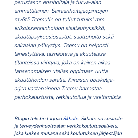
perustason ensihoitaja ja turva-alan
ammattilainen. Sairaanhoitajaopintojen
myötä Teemulle on tullut tutuksi mm.
erikoissairaanhoidon sisätautiyksikkö,
akuuttipsykoosiosastot, saattohoito sekä
sairaalan päivystys. Teemu on helposti
lähestyttävä, läsnäoleva ja akuuteissa
tilanteissa viihtyvä, joka on kaiken aikaa
lapsenomaisen utelias oppimaan uutta
akuuttihoidon saralla. Kiireisen opiskelija-
arjen vastapainona Teemu harrastaa
perhokalastusta, retkiautoilua ja vaeltamista.
Blogin tekstin tarjoaa
Skhole
. Skhole on sosiaali-
ja terveydenhuoltoalan verkkokoulutuspalvelu,
joka kulkee mukana sekä koulutuksen järjestäjän