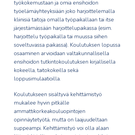
työkokemustaan ja omia ensihoidon
työelämäyhteyksiään joko harjoittelemalla
kliinisiä taitoja omalla työpaikallaan tai itse
järjestämässään harjoittelupaikassa (esim.
harjoittelu työpaikalla tai muussa siihen
soveltuvassa paikassa). Koulutuksen lopussa
osaaminen arvioidaan valtakunnallisella
ensihoidon tutkintokoulutuksen kirjallisella
kokeella, taitokokeilla sekä
loppusimulaatioilla.
Koulutukseen sisältyvä kehittämistyö
mukailee hyvin pitkälle
ammattikorkeakouluopintojen
opinnäytetyötä, mutta on laajuudeltaan
suppeampi. Kehittämistyö voi olla alaan