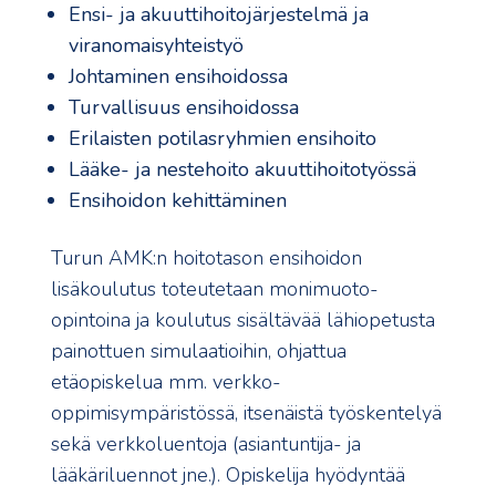
Ensi- ja akuuttihoitojärjestelmä ja
viranomaisyhteistyö
Johtaminen ensihoidossa
Turvallisuus ensihoidossa
Erilaisten potilasryhmien ensihoito
Lääke- ja nestehoito akuuttihoitotyössä
Ensihoidon kehittäminen
Turun AMK:n hoitotason ensihoidon
lisäkoulutus toteutetaan monimuoto-
opintoina ja koulutus sisältävää lähiopetusta
painottuen simulaatioihin, ohjattua
etäopiskelua mm. verkko-
oppimisympäristössä, itsenäistä työskentelyä
sekä verkkoluentoja (asiantuntija- ja
lääkäriluennot jne.). Opiskelija hyödyntää