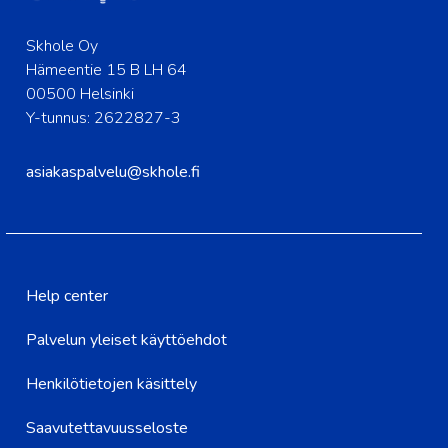
Skhole Oy
Hämeentie 15 B LH 64
00500 Helsinki
Y-tunnus: 2622827-3
asiakaspalvelu@skhole.fi
Help center
Palvelun yleiset käyttöehdot
Henkilötietojen käsittely
Saavutettavuusseloste