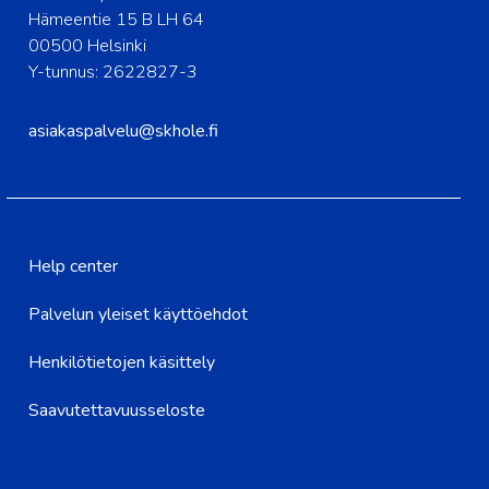
Hämeentie 15 B LH 64
00500 Helsinki
Y-tunnus: 2622827-3
asiakaspalvelu@skhole.fi
Help center
Palvelun yleiset käyttöehdot
Henkilötietojen käsittely
Saavutettavuusseloste