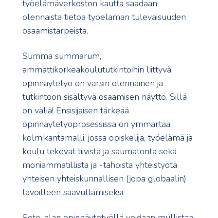
työelämäverkoston kautta saadaan
olennaista tietoa työelämän tulevaisuuden
osaamistarpeista.
Summa summarum,
ammattikorkeakoulututkintoihin liittyvä
opinnäytetyö on varsin olennainen ja
tutkintoon sisältyvä osaamisen näyttö. Sillä
on väliä! Ensisijaisen tärkeää
opinnäytetyöprosessissa on ymmärtää
kolmikantamalli, jossa opiskelija, työelämä ja
koulu tekevät tiivistä ja saumatonta sekä
moniammatillista ja -tahoista yhteistyötä
yhteisen yhteiskunnallisen (jopa globaalin)
tavoitteen saavuttamiseksi.
Sote-alan opinnäytetyöllä voidaan mullistaa