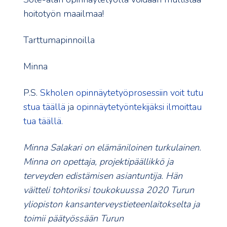
hoitotyön maailmaa!
Tarttumapinnoilla
Minna
P.S.
Skholen opinnäytetyöprosessiin voit tutu
stua täällä
ja
opinnäytetyöntekijäksi ilmoittau
tua täällä.
Minna Salakari on elämäniloinen turkulainen.
Minna on opettaja, projektipäällikkö ja
terveyden edistämisen asiantuntija. Hän
väitteli tohtoriksi toukokuussa 2020 Turun
yliopiston kansanterveystieteenlaitokselta ja
toimii päätyössään Turun