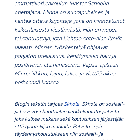
ammattikorkeakoulun Master Schoolin
opettajana. Minna on suorapuheinen ja
kantaa ottava kirjoittaja, joka on kiinnostunut
kaikenlaisesta viestinnästä. Hän on nopea
tekstintuottaja, jota kiehtoo sote-alan ilmiöt
laajasti. Minnan työskentelyä ohjaavat
pohjaton uteliaisuus, kehittymisen halu ja
positiivinen elämänasenne. Vapaa-ajallaan
Minna liikkuu, lojuu, lukee ja viettää aikaa
perheensä kanssa.
Blogin tekstin tarjoaa
Skhole
. Skhole on sosiaali-
ja terveydenhuoltoalan verkkokoulutuspalvelu,
joka kulkee mukana sekä koulutuksen järjestäjän
että työntekijän matkalla. Palvelu sopii
täydennyskoulutukseen niin sosiaali- ja