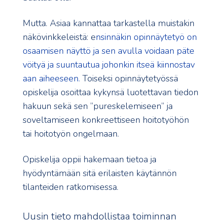
Mutta. Asiaa kannattaa tarkastella muistakin
näkövinkkeleistä: e
nsinnäkin opinnäytetyö on
osaamisen näyttö ja sen avulla voidaan päte
vöityä ja suuntautua johonkin itseä kiinnostav
aan aiheeseen.
Toiseksi opinnäytetyössä
opiskelija osoittaa kykynsä luotettavan tiedon
hakuun sekä sen ”pureskelemiseen” ja
soveltamiseen konkreettiseen hoitotyöhön
tai hoitotyön ongelmaan.
Opiskelija oppii hakemaan tietoa ja
hyödyntämään sitä erilaisten käytännön
tilanteiden ratkomisessa.
Uusin tieto mahdollistaa toiminnan