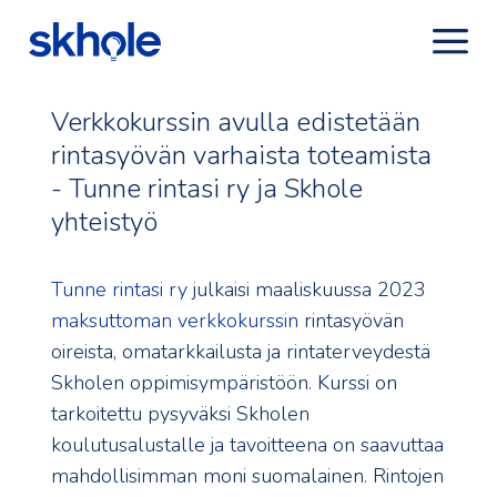
Verkkokurssin avulla edistetään
rintasyövän varhaista toteamista
- Tunne rintasi ry ja Skhole
yhteistyö
Tunne rintasi ry
julkaisi maaliskuussa 2023
maksuttoman verkkokurssin
rintasyövän
oireista, omatarkkailusta ja rintaterveydestä
Skholen oppimisympäristöön. Kurssi on
tarkoitettu pysyväksi Skholen
koulutusalustalle ja tavoitteena on saavuttaa
mahdollisimman moni suomalainen. Rintojen