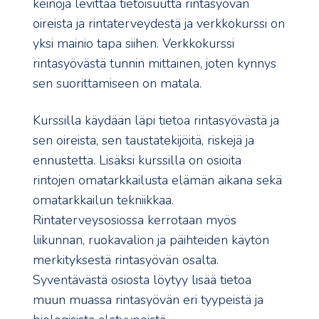
keinoja levittää tietoisuutta rintasyövän
oireista ja rintaterveydestä ja verkkokurssi on
yksi mainio tapa siihen. Verkkokurssi
rintasyövästä tunnin mittainen, joten kynnys
sen suorittamiseen on matala.
Kurssilla käydään läpi tietoa rintasyövästä ja
sen oireista, sen taustatekijöitä, riskejä ja
ennustetta. Lisäksi kurssilla on osioita
rintojen omatarkkailusta elämän aikana sekä
omatarkkailun tekniikkaa.
Rintaterveysosiossa kerrotaan myös
liikunnan, ruokavalion ja päihteiden käytön
merkityksestä rintasyövän osalta.
Syventävästä osiosta löytyy lisää tietoa
muun muassa rintasyövän eri tyypeistä ja