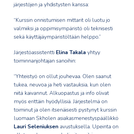
järjestöjen ja yhdistysten kanssa:
“Kurssin onnistumisen mittarit oli luotu jo
valmiiksi ja oppimisympäristö oli teknisesti
sekä käyttäjäympäristöltään helppo.”
Järjestöassistentti
Elina Takala
yhtyy
toiminnanjohtajan sanoihin:
“Yhteistyö on ollut jouhevaa. Olen saanut
tukea, neuvoa ja heti vastauksia, kun olen
niitä kaivannut. Alkuopastus ja info olivat
myös erittäin hyödyllisiä. Järjestelmä on
toiminut ja olen itsenäisesti pystynyt kurssin
luomaan Skholen asiakasmenestyspäällikkö
Lauri Seleniuksen
avustuksella. Upeinta on