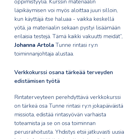
oppimistyyliä. Kurssin materiaalin
läpikäymisen voi myös aloittaa juuri silloin,
kun käyttäjä itse haluaa - vaikka keskellä
yötä, ja materiaalin sekaan pystyi lisäämään
erilaisia testejä. Tämä kaikki vakuutti meidät”,
Johanna Artola
Tunne rintasi ry:n
toiminnanjohtaja alustaa.
Verkkokurssi osana tärkeää terveyden
edistämisen työtä
Rintaterveyteen perehdyttävä verkkokurssi
on tärkeä osa Tunne rintasi ry:n jokapäiväistä
missiota, edistää rintasyövän varhaista
toteamista ja se on osa toiminnan
perusrahoitusta. Yhdistys etsii jatkuvasti uusia