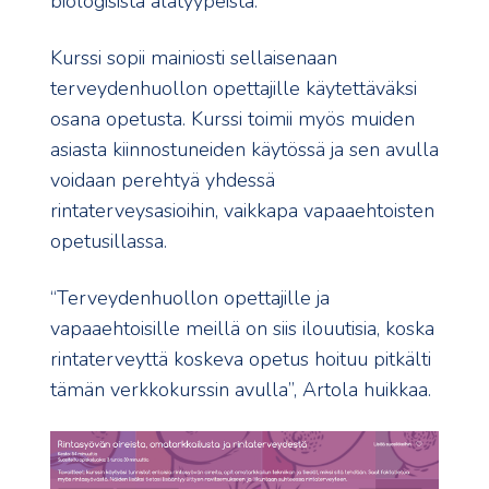
biologisista alatyypeistä.
Kurssi sopii mainiosti sellaisenaan
terveydenhuollon opettajille käytettäväksi
osana opetusta. Kurssi toimii myös muiden
asiasta kiinnostuneiden käytössä ja sen avulla
voidaan perehtyä yhdessä
rintaterveysasioihin, vaikkapa vapaaehtoisten
opetusillassa.
“Terveydenhuollon opettajille ja
vapaaehtoisille meillä on siis ilouutisia, koska
rintaterveyttä koskeva opetus hoituu pitkälti
tämän verkkokurssin avulla”, Artola huikkaa.