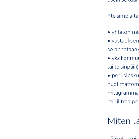
Yleisimpiä las
• yhtälön mu
• vastauksen 
se annetaanki
• yksikönmu
tai toisinpäin)
• peruslaskuv
huolimattomu
milligrammaa
millilitraa p
Miten l
Lääkelaskuja 