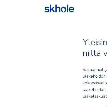
Yleisi
niiltä
Sairaanhoitaj
lääkehoidon –
kokonaisvalt
lääkehoidon 
lääkelaskuist