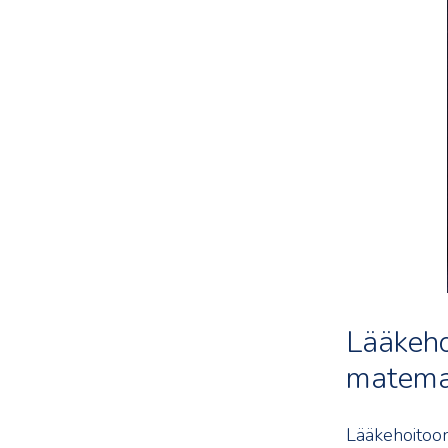
Lääkehoi
matemat
Lääkehoitoon 