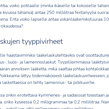
tia, voiko potilaalle (minkä ikäiselle tai kokoiselle tahan
 kivussa tahansa) antaa 250 millilitraa fentanyyliä suor
ena. Entä voiko lapselle antaa yskänlääkemikstuuraa 10 
rokaudessa?
skujen tyyppivirheet
ille haastavimmiksi lääkelaskutehtäviksi ovat osoittautun
s-, liuos- ja laimennoslaskut. Tyypillisimmässä lääkitysv
äärän annoksen lääkettä, mikä saattaa johtaa kohtalokkais
Poikkeama liittyy todennäköisesti lääkelaskuvirheeseen, j
laskettaessa on tehty laimennus- tai pilkkuvirhe.
sa onkin erotettava kymmenes- ja sadasosat toisistaan ja
, onko kyseessä 0,2 milligrammaa tai 0,2 millilitraa. 
n – ajatellaan, että milligramma vastaa millilitroja.