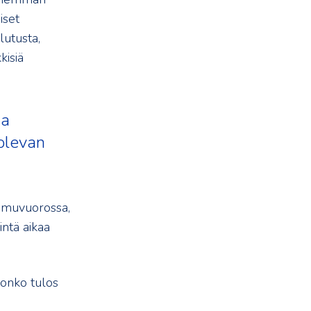
iset
lutusta,
kisiä
ja
 olevan
aamuvuorossa,
intä aikaa
 onko tulos