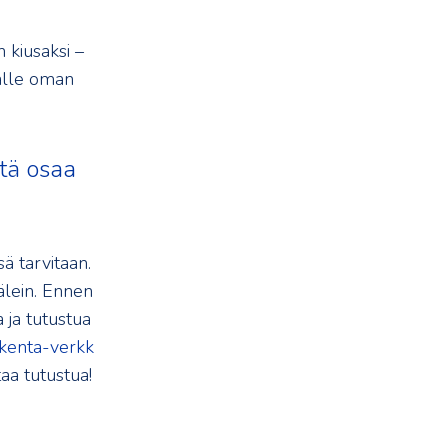
 kiusaksi –
jalle oman
ttä osaa
ä tarvitaan.
älein. Ennen
 ja tutustua
kenta-verkk
taa tutustua!