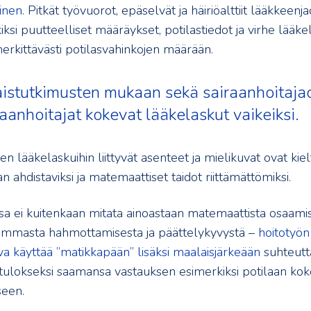
inen
. Pitkät työvuorot, epäselvät ja häiriöalttiit lääkkeenja
ksi puutteelliset määräykset, potilastiedot ja virhe lääk
erkittävästi potilasvahinkojen määrään.
stutkimusten mukaan sekä sairaanhoitajao
raanhoitajat kokevat lääkelaskut vaikeiksi.
ien lääkelaskuihin liittyvät asenteet ja mielikuvat ovat kiel
n ahdistaviksi ja matemaattiset taidot riittämättömiksi.
sa ei kuitenkaan mitata ainoastaan matemaattista osaamis
emmasta hahmottamisesta ja päättelykyvystä –
hoitotyön
va käyttää ”matikkapään” lisäksi maalaisjärkeään
suhteutt
tulokseksi saamansa vastauksen esimerkiksi potilaan koko
seen.