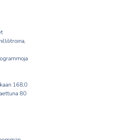
et
lilitroina,
krogrammoja
tkaan 168,0
jaettuna 80
ä enemmän