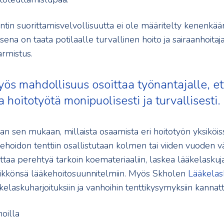
tin suorittamisvelvollisuutta ei ole määritelty kenenkään
sena on taata potilaalle turvallinen hoito ja sairaanhoita
rmistus.
ös mahdollisuus osoittaa työnantajalle, e
a hoitotyötä monipuolisesti ja turvallisesti.
aan sen mukaan, millaista osaamista eri hoitotyön yksiköiss
ehoidon tenttiin osallistutaan kolmen tai viiden vuoden v
ttaa perehtyä tarkoin koemateriaaliin, laskea lääkelaskuja
kkönsä lääkehoitosuunnitelmiin. Myös Skholen
Lääkelas
äkelaskuharjoituksiin ja vanhoihin tenttikysymyksiin kannat
oilla