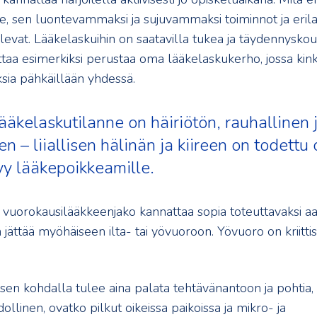
ee, sen luontevammaksi ja sujuvammaksi toiminnot ja erila
levat. Lääkelaskuihin on saatavilla tukea ja täydennyskou
ttaa esimerkiksi perustaa oma lääkelaskukerho, jossa kink
ksia pähkäillään yhdessä.
lääkelaskutilanne on häiriötön, rauhallinen 
en – liiallisen hälinän ja kiireen on todettu
yy lääkepoikkeamille.
 vuorokausilääkkeenjako kannattaa sopia toteuttavaksi 
 jättää myöhäiseen ilta- tai yövuoroon. Yövuoro on kriittis
sen kohdalla tulee aina palata tehtävänantoon ja pohtia,
ollinen, ovatko pilkut oikeissa paikoissa ja mikro- ja