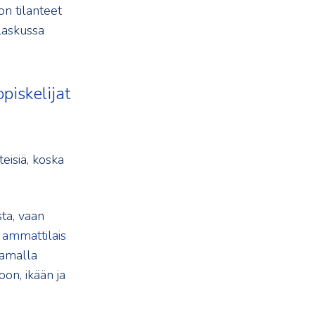
on tilanteet
elaskussa
piskelijat
teisiä, koska
ta, vaan
 ammattilais
amalla
on, ikään ja