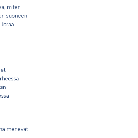
sa, miten
aan suoneen
litraa
eet
irheessä
iin
ossa
Nämä menevät