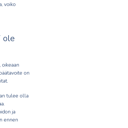
, voiko
 ole
, oikeaan
 päätavoite on
tat.
an tulee olla
a.
idon ja
an ennen