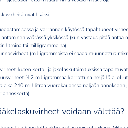
kuvirheitä ovat lisäksi:
odostamisessa ja verrannon käytössä tapahtuneet virhe
antaminen väärässä yksikössä (kun vastaus pitää antaa mil
n litroina tai milligrammoina)
unnosvirheet (milligrammoista ei saada muunnettua mi
irheet, kuten kerto- ja jakolaskutoimituksissa tapahtuvat
usvirheet (4,2 milligrammaa kerrottuna neljällä ei ollu
 eikä 240 millilitraa vuorokaudessa neljään annokseen 
er annoskerta).
ääkelaskuvirheet voidaan välttää?
kannattaa harjoitella aktiivisesti jo opiskeluaikana. Mit