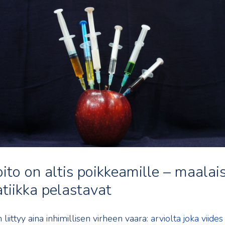
to on altis poikkeamille – maalaisj
iikka pelastavat
liittyy aina inhimillisen virheen vaara:
arviolta joka viide