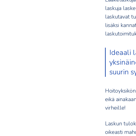
laskuja lask
laskutavat tu
lisäksi kanna
laskutoimitu
Ideaali 
yksinäin
suurin s
Hoitoyksikön
eikä ainakaan
virheille!
Laskun tulok
oikeasti mahd