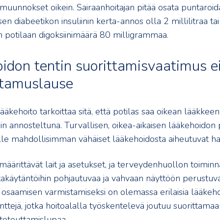
uunnokset oikein. Sairaanhoitajan pitää osata puntaroida
isen diabeetikon insuliinin kerta-annos olla 2 millilitraa tai
n potilaan digoksiinimäärä 80 milligrammaa.
idon tentin suorittamisvaatimus ei
ttamuslause
ääkehoito tarkoittaa sitä, että potilas saa oikean lääkkeen
ein annosteltuna. Turvallisen, oikea-aikaisen lääkehoidon
alle mahdollisimman vähäiset lääkehoidosta aiheutuvat hai
äärittävät lait ja asetukset, ja terveydenhuollon toiminn
ntakäytäntöihin pohjautuvaa ja vahvaan näyttöön perustuva
osaamisen varmistamiseksi on olemassa erilaisia lääkeho
nttejä, jotka hoitoalalla työskentelevä joutuu suorittama
toteuttamislupaa.