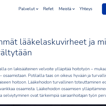
Palvelut
Refet
Meistä
Yhteys
mmät lääkelaskuvirheet ja m
 vältytään
alla on lakisääteinen velvoite ylläpitää hoitotyön – muka
 osaamistaan. Potilailla taas on oikeus hyvään ja turvalli
aiseen hoitoon. Lääkehoidon turvallinen toteuttaminen ed
vankkaa osaamista. Lääkehoidon osaamisen ylläpitäminen
a selviytyminen ovat tärkeimpiä sairaanhoitajan työn peru