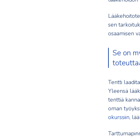
Lääkehoitoten
sen tarkoituk
osaamisen va
Se on my
toteutta
Tentti laadit
Yleensä lääk
tenttiä kanna
oman työyksi
okurssiin
, lä
Tarttumapinn