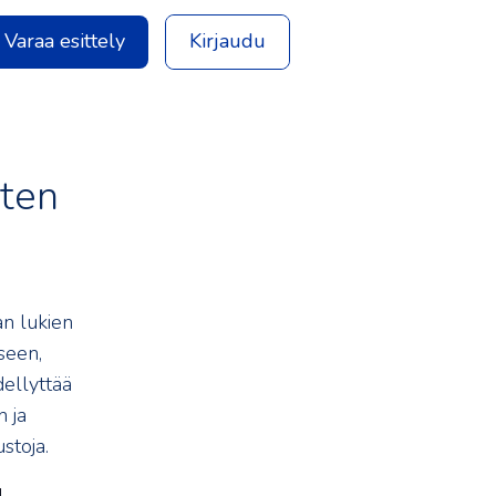
Varaa esittely
Kirjaudu
iten
an lukien
seen,
ellyttää
 ja
stoja.