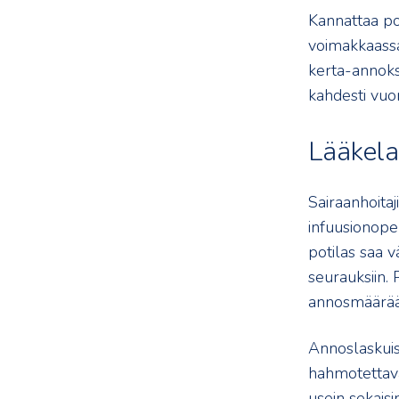
Kannattaa poh
voimakkaassa
kerta-annoks
kahdesti vuo
Lääkela
Sairaanhoitaj
infuusionopeu
potilas saa v
seurauksiin. 
annosmäärää 
Annoslaskuis
hahmotettava
usein sekaisi