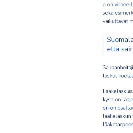
o on virheell
sekä esimerki
vaikuttavat m
Suomalai
että sai
Sairaanhoitaj
laskut koetaa
Lääkelaskuis
kyse on laaj
en on osatta
lääkelaskun 
lääketarpee