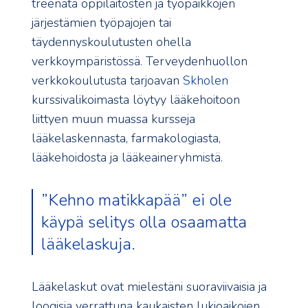
treenata oppilaitosten ja työpaikkojen
järjestämien työpajojen tai
täydennyskoulutusten ohella
verkkoympäristössä. Terveydenhuollon
verkkokoulutusta tarjoavan
Skholen
kurssivalikoimasta löytyy lääkehoitoon
liittyen muun muassa kursseja
lääkelaskennasta, farmakologiasta,
lääkehoidosta ja lääkeaineryhmistä.
”Kehno matikkapää” ei ole
käypä selitys olla osaamatta
lääkelaskuja.
Lääkelaskut ovat mielestäni suoraviivaisia ja
loogisia verrattuna kaukaisten lukioaikojen