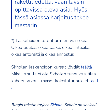
rakettitiedettä, vaan täysin
opittavissa oleva asia. Myös
tässä asiassa harjoitus tekee
mestarin.
*) Lääkehoidon toteuttamisen viisi oikeaa:
Oikea potilas, oikea lääke, oikea antoaika,
oikea antoreitti ja oikea annostus
Skholen lääkehoidon kurssit löydät
täältä
.
Mikäli sinulla ei ole Skholen tunnuksia, tilaa
kahden viikon ilmaiset kokeilutunnukset
tääll
ä
.
Blogin tekstin tarjoaa
Skhole
. Skhole on sosiaali-