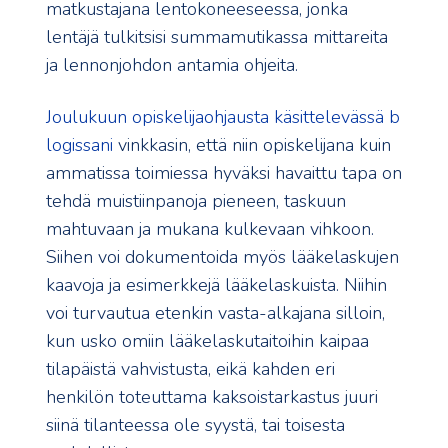
matkustajana lentokoneeseessa, jonka
lentäjä tulkitsisi summamutikassa mittareita
ja lennonjohdon antamia ohjeita.
Joulukuun opiskelijaohjausta käsittelevässä b
logissani
vinkkasin, että niin opiskelijana kuin
ammatissa toimiessa hyväksi havaittu tapa on
tehdä muistiinpanoja pieneen, taskuun
mahtuvaan ja mukana kulkevaan vihkoon.
Siihen voi dokumentoida myös lääkelaskujen
kaavoja ja esimerkkejä lääkelaskuista. Niihin
voi turvautua etenkin vasta-alkajana silloin,
kun usko omiin lääkelaskutaitoihin kaipaa
tilapäistä vahvistusta, eikä kahden eri
henkilön toteuttama kaksoistarkastus juuri
siinä tilanteessa ole syystä, tai toisesta