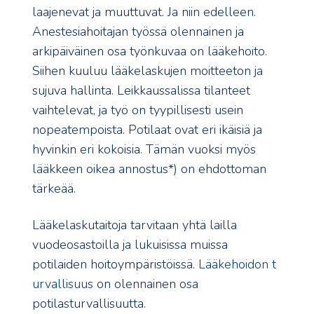
laajenevat ja muuttuvat. Ja niin edelleen.
Anestesiahoitajan työssä olennainen ja
arkipäiväinen osa työnkuvaa on lääkehoito.
Siihen kuuluu lääkelaskujen moitteeton ja
sujuva hallinta. Leikkaussalissa tilanteet
vaihtelevat, ja työ on tyypillisesti usein
nopeatempoista. Potilaat ovat eri ikäisiä ja
hyvinkin eri kokoisia. Tämän vuoksi myös
lääkkeen oikea annostus*) on ehdottoman
tärkeää.
Lääkelaskutaitoja tarvitaan yhtä lailla
vuodeosastoilla ja lukuisissa muissa
potilaiden hoitoympäristöissä.
Lääkehoidon t
urvallisuus
on olennainen osa
potilasturvallisuutta.